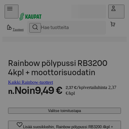
Hyppää sisältöön
Tuotteet
Rainbow pölypussi RB3200
4kpl + moottorisuodatin
Kaikki Rainbow-tuotteet
vertailuhinta 2,37
Noin
9,49 €
2,37 €/kpl
n.
€/kpl
Valitse toimitustapa
Lisää suosikkeihin, Rainbow pölypussi RB3200 4kpl +