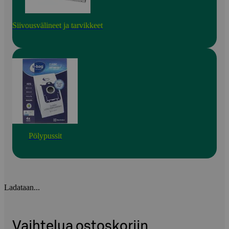
Siivousvälineet ja tarvikkeet
Pölypussit
Ladataan...
Vaihtelua ostoskoriin