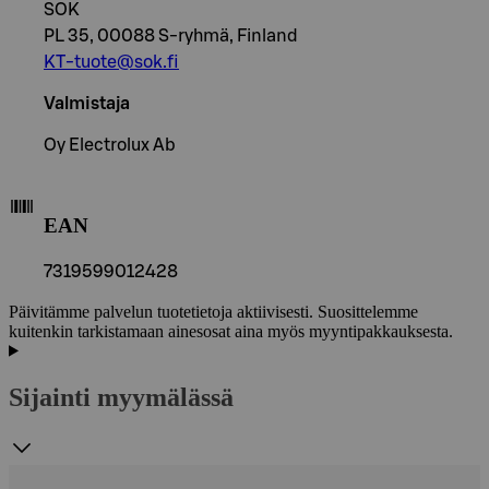
SOK
PL 35, 00088 S-ryhmä, Finland
KT-tuote@sok.fi
Valmistaja
Oy Electrolux Ab
EAN
7319599012428
Päivitämme palvelun tuotetietoja aktiivisesti. Suosittelemme
kuitenkin tarkistamaan ainesosat aina myös myyntipakkauksesta.
Sijainti myymälässä