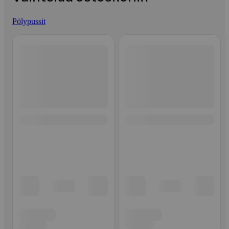
Pölypussit
Ohita listaus