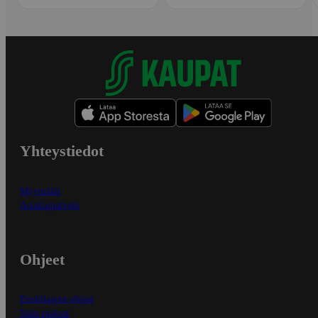
Yhteystiedot
Myymälät
Asiakaspalvelu
Ohjeet
Ensitilaajan ohjeet
Näin maksat