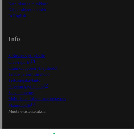
Näin tilaat ja muokkaat
Kaikki ohjeet ja vinkit
In English
Info
S-Business yrityksille
Oiva-raportit
Osuuskauppojen yhteystiedot
Tilaus- ja toimitusehdot
Tietosuojakäytäntö
Palvelun käyttöehdot
Saavutettavuus
Mobiilisovelluksen saavutettavuus
Mainostajalle
Muuta evästeasetuksia