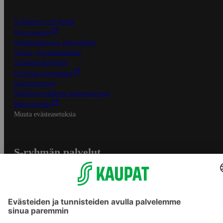
S-Business yrityksille
Oiva-raportit
Osuuskauppojen yhteystiedot
Tilaus- ja toimitusehdot
Tietosuojakäytäntö
Palvelun käyttöehdot
Saavutettavuus
Mobiilisovelluksen saavutettavuus
Mainostajalle
Muuta evästeasetuksia
S-ryhmän palvelut
S-ryhmä
Asiakasomistajuus
Yhteishyvä Ruoka -sovellus
S-ostoslista -sovellus