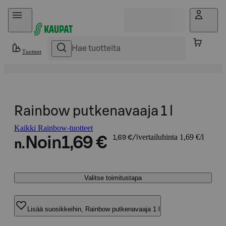
Hyppää sisältöön
Tuotteet
Rainbow putkenavaaja 1 l
Kaikki Rainbow-tuotteet
vertailuhinta 1,69 €/l
Noin
1,69 €
1,69 €/l
n.
Valitse toimitustapa
Lisää suosikkeihin, Rainbow putkenavaaja 1 l