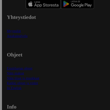
Yhteystiedot
Myymälät
Asiakaspalvelu
Ohjeet
Ensitilaajan ohjeet
Näin maksat
Näin tilaat ja muokkaat
Kaikki ohjeet ja vinkit
In English
Info