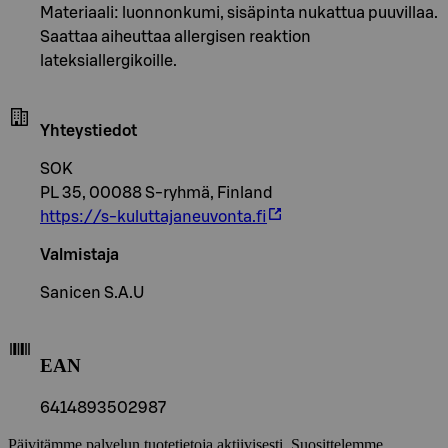
Materiaali: luonnonkumi, sisäpinta nukattua puuvillaa.
Saattaa aiheuttaa allergisen reaktion
lateksiallergikoille.
Yhteystiedot
SOK
PL 35, 00088 S-ryhmä, Finland
https://s-kuluttajaneuvonta.fi
Valmistaja
Sanicen S.A.U
EAN
6414893502987
Päivitämme palvelun tuotetietoja aktiivisesti. Suosittelemme