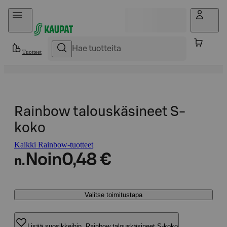
Hyppää sisältöön
Tuotteet
Rainbow talouskäsineet S-
koko
Kaikki Rainbow-tuotteet
Noin
0,48 €
n.
Valitse toimitustapa
Lisää suosikkeihin, Rainbow talouskäsineet S-koko