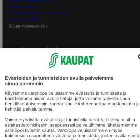
Palvelun käyttöehdot
Saavutettavuus
Mobiilisovelluksen saavutettavuus
Mainostajalle
Muuta evästeasetuksia
S-ryhmän palvelut
S-ryhmä
Asiakasomistajuus
Yhteishyvä Ruoka -sovellus
S-ostoslista -sovellus
Prisma.fi
Sokos.fi
S-Pankki
Yhteishyvä
Sokos Hotels
Raflaamo