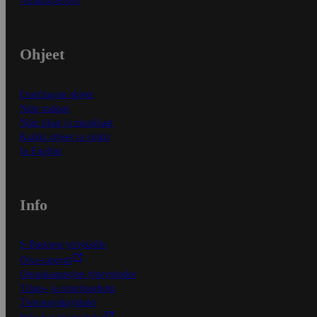
Asiakaspalvelu
Ohjeet
Ensitilaajan ohjeet
Näin maksat
Näin tilaat ja muokkaat
Kaikki ohjeet ja vinkit
In English
Info
S-Business yrityksille
Oiva-raportit
Osuuskauppojen yhteystiedot
Tilaus- ja toimitusehdot
Tietosuojakäytäntö