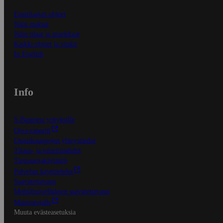
Ensitilaajan ohjeet
Näin maksat
Näin tilaat ja muokkaat
Kaikki ohjeet ja vinkit
In English
Info
S-Business yrityksille
Oiva-raportit
Osuuskauppojen yhteystiedot
Tilaus- ja toimitusehdot
Tietosuojakäytäntö
Palvelun käyttöehdot
Saavutettavuus
Mobiilisovelluksen saavutettavuus
Mainostajalle
Muuta evästeasetuksia