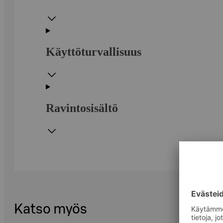
Käyttöturvallisuus
Ravintosisältö
Katso myös