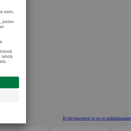
Kylpyhuoneen ja wc:n puhdistusaine