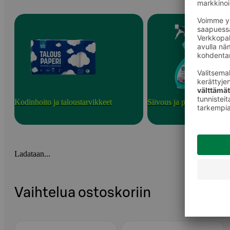
Kodinhoito ja taloustarvikkeet
Siivous ja puhdistusainee
Ladataan...
Vaihtelua ostoskoriin
Ohita listaus