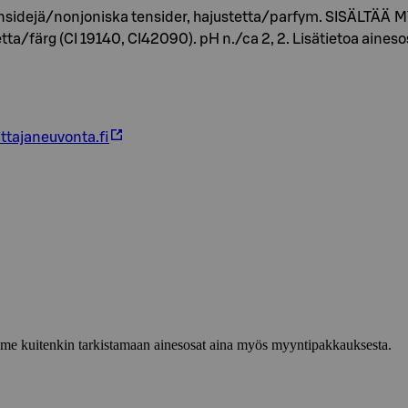
sidejä/nonjoniska tensider, hajustetta/parfym. SISÄLTÄÄ 
ta/färg (CI 19140, CI42090). pH n./ca 2, 2. Lisätietoa aineso
ttajaneuvonta.fi
lemme kuitenkin tarkistamaan ainesosat aina myös myyntipakkauksesta.