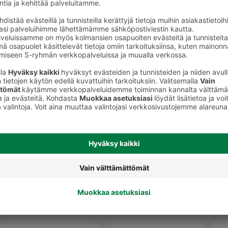
t
Kylpyhuoneen ja wc:n puhdistusaineet