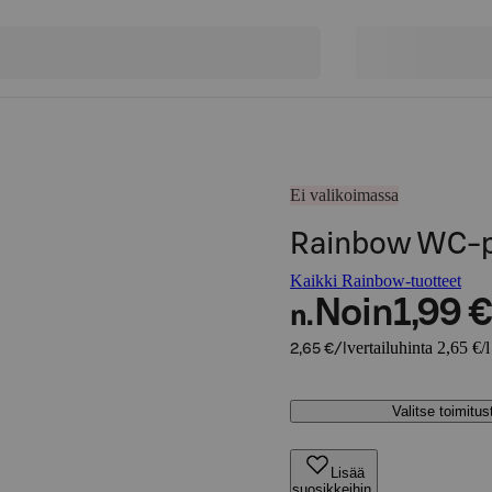
Ei valikoimassa
Rainbow WC-pu
Kaikki Rainbow-tuotteet
Noin
1,99 €
n.
vertailuhinta 2,65 €/l
2,65 €/l
Valitse toimitu
Lisää
suosikkeihin,