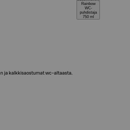
Rainbow
WC-
puhdistaja
750 ml
n ja kalkkisaostumat wc-altaasta.