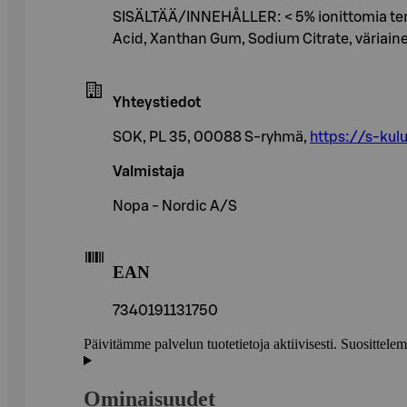
SISÄLTÄÄ/INNEHÅLLER: < 5% ionittomia ten
Acid, Xanthan Gum, Sodium Citrate, väriainet
Yhteystiedot
SOK, PL 35, 00088 S-ryhmä,
https://s-kulu
Valmistaja
Nopa - Nordic A/S
EAN
7340191131750
Päivitämme palvelun tuotetietoja aktiivisesti. Suositte
Ominaisuudet