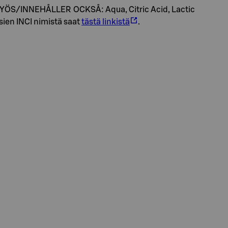
MYÖS/INNEHÅLLER OCKSÅ: Aqua, Citric Acid, Lactic
sien INCI nimistä saat
tästä linkistä
.