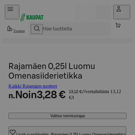
Hyppää sisältöön
Tuotteet
Rajamäen 0,25l Luomu
Omenasiiderietikka
Kaikki Rajamäen-tuotteet
vertailuhinta 13,12
Noin
3,28 €
13,12 €/l
n.
€/l
Valitse toimitustapa
Lisää suosikkeihin, Rajamäen 0,25l Luomu Omenasiiderietikka