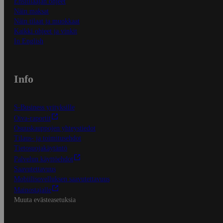
Ensitilaajan ohjeet
Näin maksat
Näin tilaat ja muokkaat
Kaikki ohjeet ja vinkit
In English
Info
S-Business yrityksille
Oiva-raportit
Osuuskauppojen yhteystiedot
Tilaus- ja toimitusehdot
Tietosuojakäytäntö
Palvelun käyttöehdot
Saavutettavuus
Mobiilisovelluksen saavutettavuus
Mainostajalle
Muuta evästeasetuksia