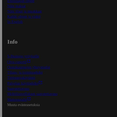
Ensitilaajan ohjeet
Näin maksat
Näin tilaat ja muokkaat
Kaikki ohjeet ja vinkit
In English
Info
S-Business yrityksille
Oiva-raportit
Osuuskauppojen yhteystiedot
Tilaus- ja toimitusehdot
Tietosuojakäytäntö
Palvelun käyttöehdot
Saavutettavuus
Mobiilisovelluksen saavutettavuus
Mainostajalle
Muuta evästeasetuksia