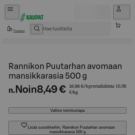
Hyppää sisältöön
Tuotteet
Rannikon Puutarhan avomaan
mansikkarasia 500 g
vertailuhinta 16,98
Noin
8,49 €
16,98 €/kg
n.
€/kg
Valitse toimitustapa
Lisää suosikkeihin, Rannikon Puutarhan avomaan
mansikkarasia 500 g