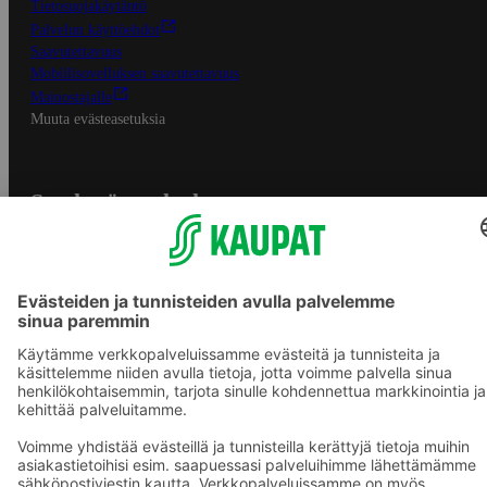
Tietosuojakäytäntö
Palvelun käyttöehdot
Saavutettavuus
Mobiilisovelluksen saavutettavuus
Mainostajalle
Muuta evästeasetuksia
S-ryhmän palvelut
S-ryhmä
Asiakasomistajuus
Yhteishyvä Ruoka -sovellus
S-ostoslista -sovellus
Prisma.fi
Sokos.fi
S-Pankki
Yhteishyvä
Sokos Hotels
Raflaamo