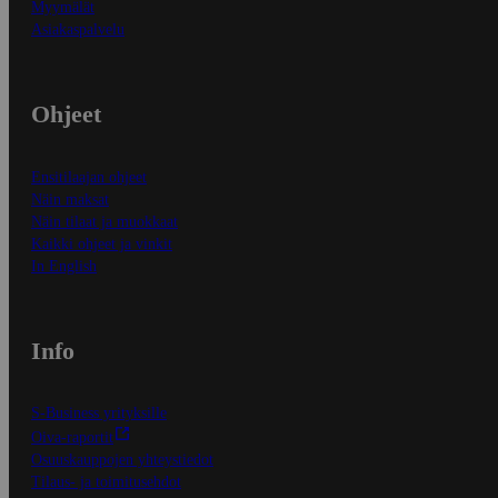
Myymälät
Asiakaspalvelu
Ohjeet
Ensitilaajan ohjeet
Näin maksat
Näin tilaat ja muokkaat
Kaikki ohjeet ja vinkit
In English
Info
S-Business yrityksille
Oiva-raportit
Osuuskauppojen yhteystiedot
Tilaus- ja toimitusehdot