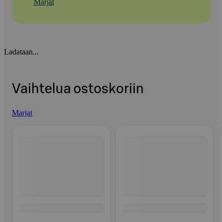
Marjat
Ladataan...
Vaihtelua ostoskoriin
Marjat
Ohita listaus