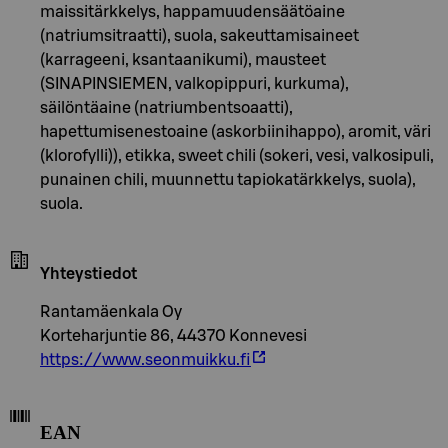
maissitärkkelys, happamuudensäätöaine
(natriumsitraatti), suola, sakeuttamisaineet
(karrageeni, ksantaanikumi), mausteet
(SINAPINSIEMEN, valkopippuri, kurkuma),
säilöntäaine (natriumbentsoaatti),
hapettumisenestoaine (askorbiinihappo), aromit, väri
(klorofylli)), etikka, sweet chili (sokeri, vesi, valkosipuli,
punainen chili, muunnettu tapiokatärkkelys, suola),
suola.
Yhteystiedot
Rantamäenkala Oy
Korteharjuntie 86, 44370 Konnevesi
https://www.seonmuikku.fi
EAN