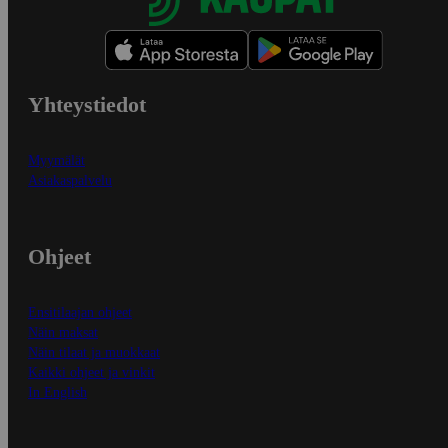
Yhteystiedot
Myymälät
Asiakaspalvelu
Ohjeet
Ensitilaajan ohjeet
Näin maksat
Näin tilaat ja muokkaat
Kaikki ohjeet ja vinkit
In English