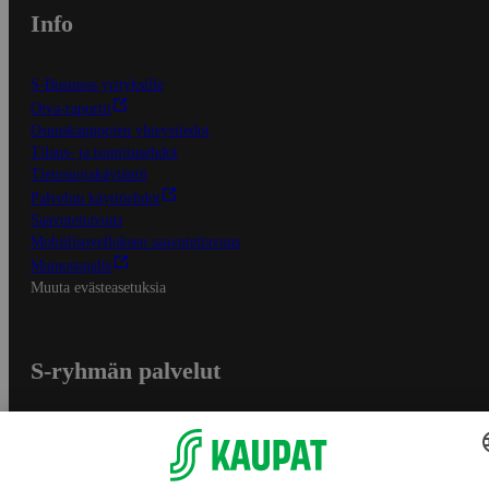
Info
S-Business yrityksille
Oiva-raportit
Osuuskauppojen yhteystiedot
Tilaus- ja toimitusehdot
Tietosuojakäytäntö
Palvelun käyttöehdot
Saavutettavuus
Mobiilisovelluksen saavutettavuus
Mainostajalle
Muuta evästeasetuksia
S-ryhmän palvelut
S-ryhmä
Asiakasomistajuus
Yhteishyvä Ruoka -sovellus