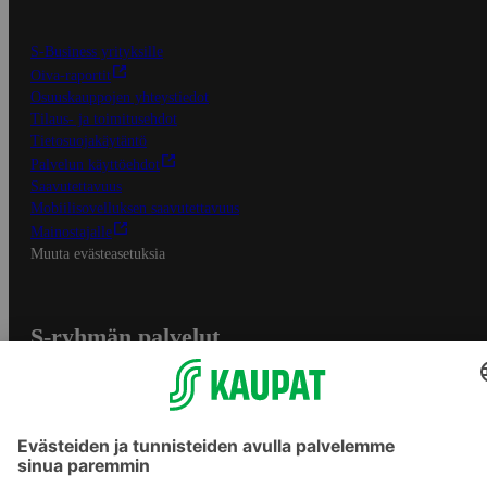
S-Business yrityksille
Oiva-raportit
Osuuskauppojen yhteystiedot
Tilaus- ja toimitusehdot
Tietosuojakäytäntö
Palvelun käyttöehdot
Saavutettavuus
Mobiilisovelluksen saavutettavuus
Mainostajalle
Muuta evästeasetuksia
S-ryhmän palvelut
S-ryhmä
Asiakasomistajuus
Yhteishyvä Ruoka -sovellus
S-ostoslista -sovellus