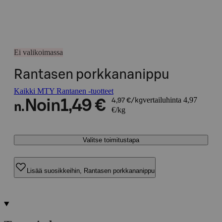
Ei valikoimassa
Rantasen porkkananippu
Kaikki MTY Rantanen -tuotteet
vertailuhinta 4,97
Noin
1,49 €
4,97 €/kg
n.
€/kg
Valitse toimitustapa
Lisää suosikkeihin, Rantasen porkkananippu