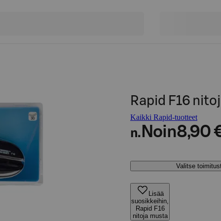
Rapid F16 nito
Kaikki Rapid-tuotteet
Noin
8,90 
n.
Valitse toimitu
Lisää
suosikkeihin,
Rapid F16
nitoja musta