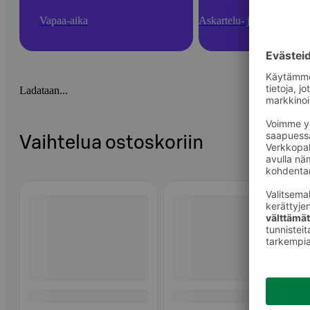
Vapaa-aika
Askartelu- ja toimistotarv
Ladataan...
Vaihtelua ostoskoriin
Ohita listaus