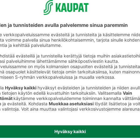
ikkeet
Paperi- ja toimistotarvikkeet ja vihkot