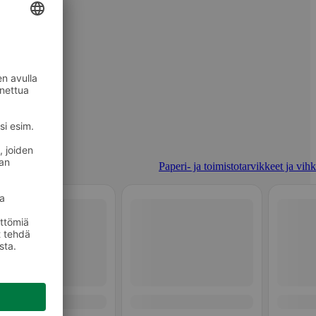
Paperi- ja toimistotarvikkeet ja vihk