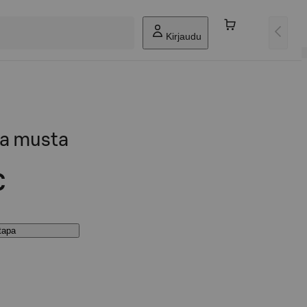
Kirjaudu
ja musta
€
stapa