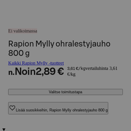
Ei valikoimassa
Rapion Mylly ohralestyjauho
800 g
Kaikki Rapion Mylly -tuotteet
vertailuhinta 3,61
Noin
2,89 €
3,61 €/kg
n.
€/kg
Valitse toimitustapa
Lisää suosikkeihin, Rapion Mylly ohralestyjauho 800 g