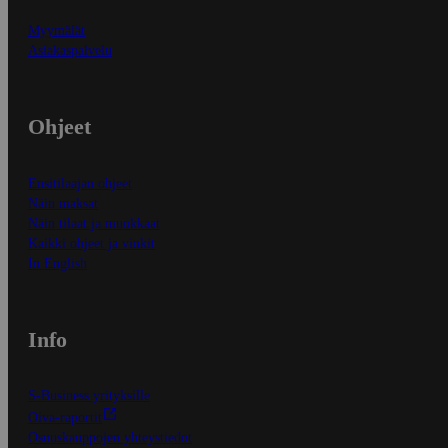
Myymälät
Asiakaspalvelu
Ohjeet
Ensitilaajan ohjeet
Näin maksat
Näin tilaat ja muokkaat
Kaikki ohjeet ja vinkit
In English
Info
S-Business yrityksille
Oiva-raportit
Osuuskauppojen yhteystiedot