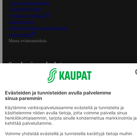
Tilaus- ja toimitusehdot
Tietosuojakäytäntö
Palvelun käyttöehdot
Saavutettavuus
Mobiilisovelluksen saavutettavuus
Mainostajalle
Muuta evästeasetuksia
S-ryhmän palvelut
S-ryhmä
Asiakasomistajuus
Yhteishyvä Ruoka -sovellus
S-ostoslista -sovellus
Prisma.fi
Sokos.fi
S-Pankki
Yhteishyvä
Sokos Hotels