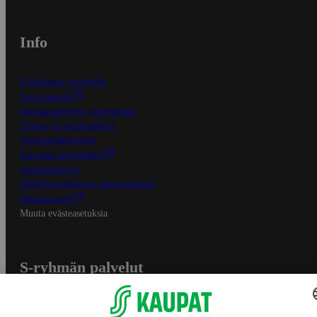
Info
S-Business yrityksille
Oiva-raportit
Osuuskauppojen yhteystiedot
Tilaus- ja toimitusehdot
Tietosuojakäytäntö
Palvelun käyttöehdot
Saavutettavuus
Mobiilisovelluksen saavutettavuus
Mainostajalle
Muuta evästeasetuksia
S-ryhmän palvelut
S-ryhmä