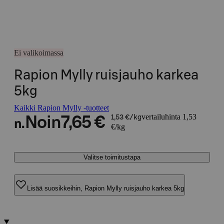
Ei valikoimassa
Rapion Mylly ruisjauho karkea
5kg
Kaikki Rapion Mylly -tuotteet
vertailuhinta 1,53
Noin
7,65 €
1,53 €/kg
n.
€/kg
Valitse toimitustapa
Lisää suosikkeihin, Rapion Mylly ruisjauho karkea 5kg