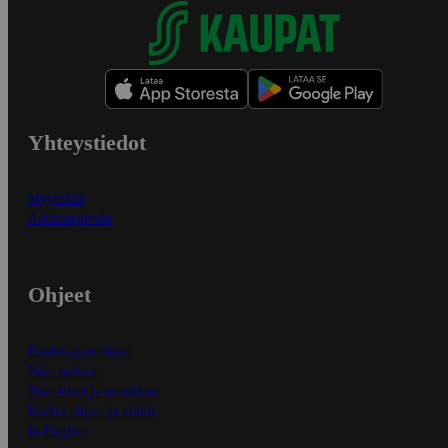
Yhteystiedot
Myymälät
Asiakaspalvelu
Ohjeet
Ensitilaajan ohjeet
Näin maksat
Näin tilaat ja muokkaat
Kaikki ohjeet ja vinkit
In English