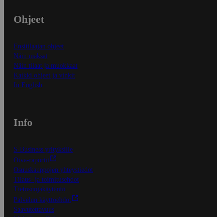
Ohjeet
Ensitilaajan ohjeet
Näin maksat
Näin tilaat ja muokkaat
Kaikki ohjeet ja vinkit
In English
Info
S-Business yrityksille
Oiva-raportit
Osuuskauppojen yhteystiedot
Tilaus- ja toimitusehdot
Tietosuojakäytäntö
Palvelun käyttöehdot
Saavutettavuus