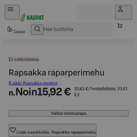
Hyppää sisältöön
Tuotteet
Ei valikoimassa
Rapsakka raparperimehu
Kaikki Rapsakka-tuotteet
vertailuhinta 10,61
Noin
15,92 €
10,61 €/l
n.
€/l
Valitse toimitustapa
Lisää suosikkeihin, Rapsakka raparperimehu