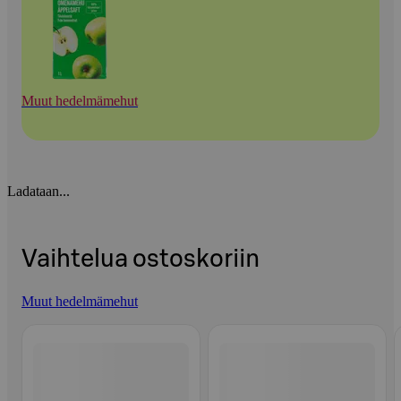
Muut hedelmämehut
Ladataan...
Vaihtelua ostoskoriin
Muut hedelmämehut
Ohita listaus