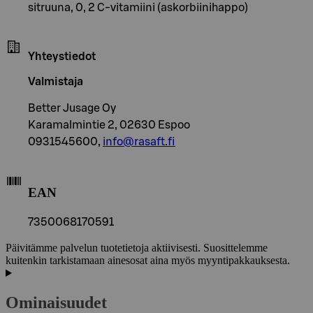
sitruuna, 0, 2 C-vitamiini (askorbiinihappo)
Yhteystiedot
Valmistaja
Better Jusage Oy
Karamalmintie 2, 02630 Espoo
0931545600,
info@rasaft.fi
EAN
7350068170591
Päivitämme palvelun tuotetietoja aktiivisesti. Suosittelemme
kuitenkin tarkistamaan ainesosat aina myös myyntipakkauksesta.
Ominaisuudet