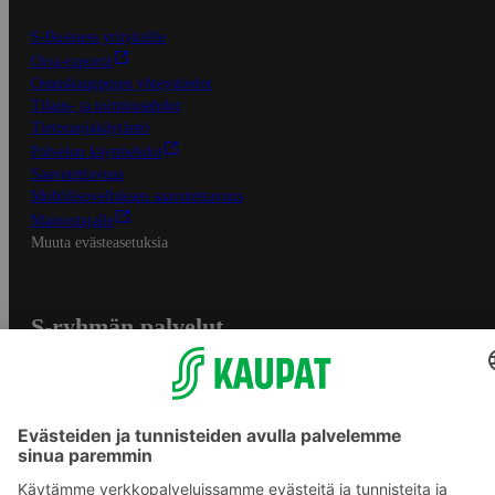
S-Business yrityksille
Oiva-raportit
Osuuskauppojen yhteystiedot
Tilaus- ja toimitusehdot
Tietosuojakäytäntö
Palvelun käyttöehdot
Saavutettavuus
Mobiilisovelluksen saavutettavuus
Mainostajalle
Muuta evästeasetuksia
S-ryhmän palvelut
S-ryhmä
Asiakasomistajuus
Yhteishyvä Ruoka -sovellus
S-ostoslista -sovellus
Prisma.fi