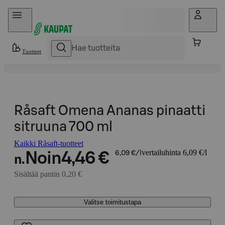
Hyppää sisältöön
Tuotteet
Råsaft Omena Ananas pinaatti
sitruuna 700 ml
Kaikki Råsaft-tuotteet
vertailuhinta 6,09 €/l
Noin
4,46 €
6,09 €/l
n.
Sisältää pantin 0,20 €
Valitse toimitustapa