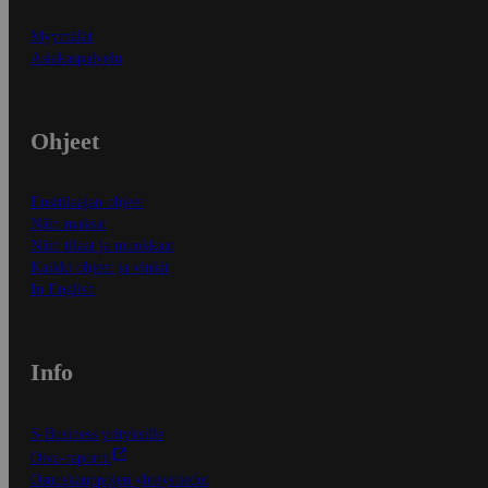
Myymälät
Asiakaspalvelu
Ohjeet
Ensitilaajan ohjeet
Näin maksat
Näin tilaat ja muokkaat
Kaikki ohjeet ja vinkit
In English
Info
S-Business yrityksille
Oiva-raportit
Osuuskauppojen yhteystiedot