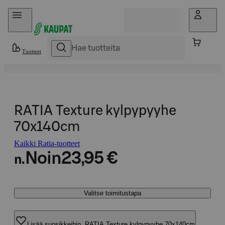
Hyppää sisältöön
Tuotteet
RATIA Texture kylpypyyhe
70x140cm
Kaikki Ratia-tuotteet
Noin
23,95 €
n.
Valitse toimitustapa
Lisää suosikkeihin, RATIA Texture kylpypyyhe 70x140cm