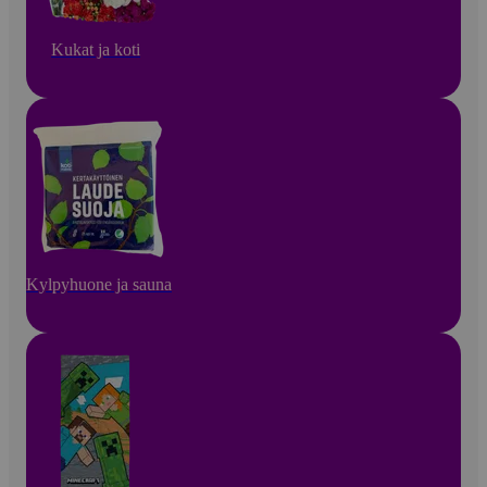
Kukat ja koti
Kylpyhuone ja sauna