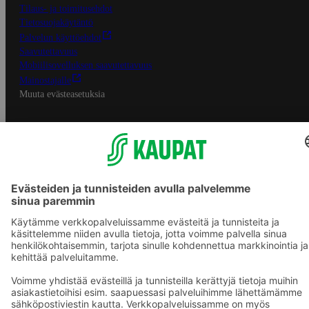
Tilaus- ja toimitusehdot
Tietosuojakäytäntö
Palvelun käyttöehdot
Saavutettavuus
Mobiilisovelluksen saavutettavuus
Mainostajalle
Muuta evästeasetuksia
S-ryhmän palvelut
S-ryhmä
Asiakasomistajuus
Yhteishyvä Ruoka -sovellus
S-ostoslista -sovellus
Prisma.fi
Sokos.fi
S-Pankki
Yhteishyvä
Sokos Hotels