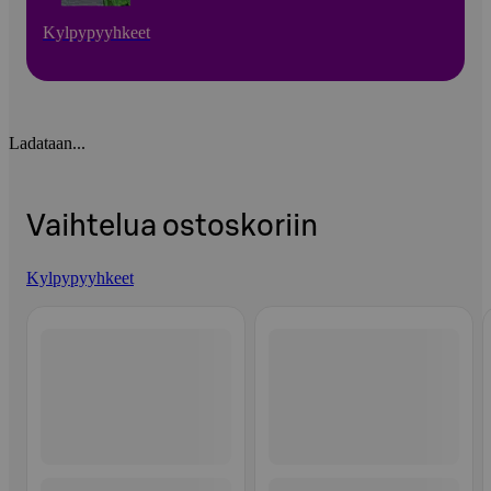
Kylpypyyhkeet
Ladataan...
Vaihtelua ostoskoriin
Kylpypyyhkeet
Ohita listaus