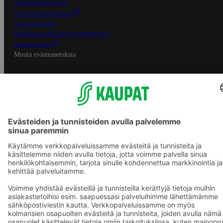
Tietosuojakäytäntö
Palvelun käyttöehdot
Saavutettavuus
Mobiilisovelluksen saavutettavuus
Mainostajalle
Muuta evästeasetuksia
S-ryhmän palvelut
S-ryhmä
Asiakasomistajuus
Yhteishyvä Ruoka -sovellus
S-ostoslista -sovellus
Prisma.fi
Sokos.fi
S-Pankki
Yhteishyvä
Sokos Hotels
Raflaamo