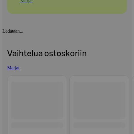
Marjat
Ladataan...
Vaihtelua ostoskoriin
Marjat
Ohita listaus