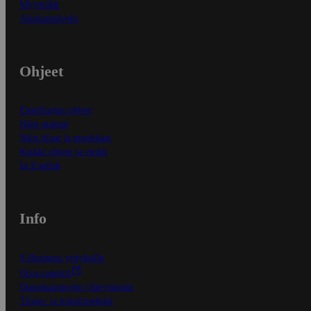
Myymälät
Asiakaspalvelu
Ohjeet
Ensitilaajan ohjeet
Näin maksat
Näin tilaat ja muokkaat
Kaikki ohjeet ja vinkit
In English
Info
S-Business yrityksille
Oiva-raportit
Osuuskauppojen yhteystiedot
Tilaus- ja toimitusehdot