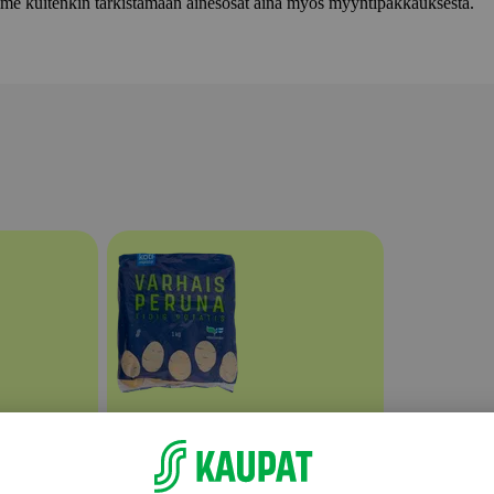
lemme kuitenkin tarkistamaan ainesosat aina myös myyntipakkauksesta.
Perunat