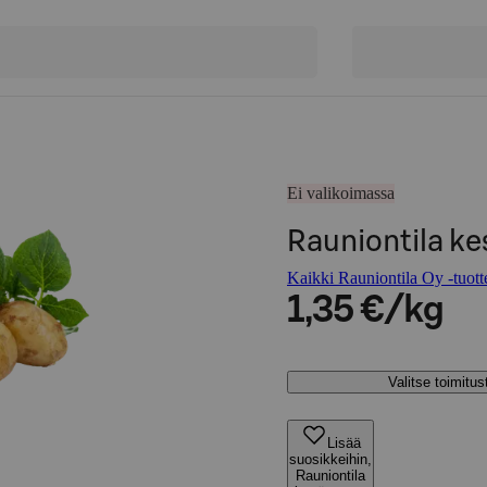
Ei valikoimassa
Rauniontila k
Kaikki Rauniontila Oy -tuott
1,35 €/kg
Valitse toimitu
Lisää
suosikkeihin,
Rauniontila