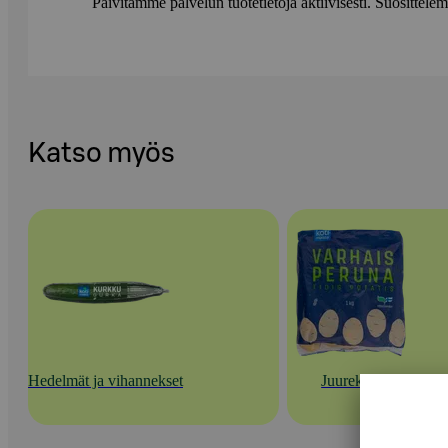
Päivitämme palvelun tuotetietoja aktiivisesti. Suositte
Katso myös
Hedelmät ja vihannekset
Juurekset