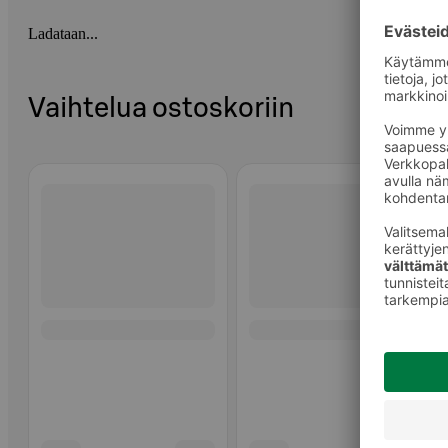
Ladataan...
Vaihtelua ostoskoriin
Ohita listaus