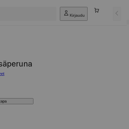
Kirjaudu
esäperuna
eet
stapa