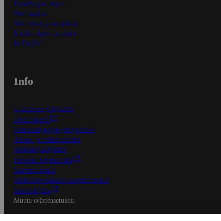
Ensitilaajan ohjeet
Näin maksat
Näin tilaat ja muokkaat
Kaikki ohjeet ja vinkit
In English
Info
S-Business yrityksille
Oiva-raportit
Osuuskauppojen yhteystiedot
Tilaus- ja toimitusehdot
Tietosuojakäytäntö
Palvelun käyttöehdot
Saavutettavuus
Mobiilisovelluksen saavutettavuus
Mainostajalle
Muuta evästeasetuksia