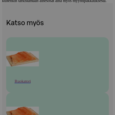
kuitenkin tarkistamaan ainesosat aina myös myyntipakkauksesta.
Katso myös
Ruokatori