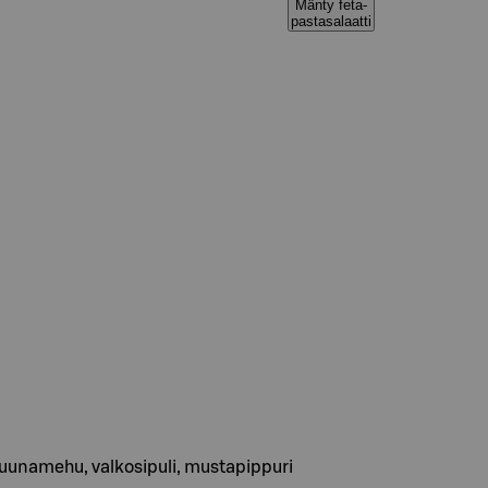
Mänty feta-
pastasalaatti
sitruunamehu, valkosipuli, mustapippuri