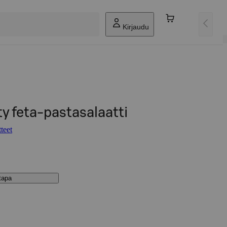
Kirjaudu
y feta-pastasalaatti
teet
stapa