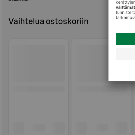
Vaihtelua ostoskoriin
Ohita listaus