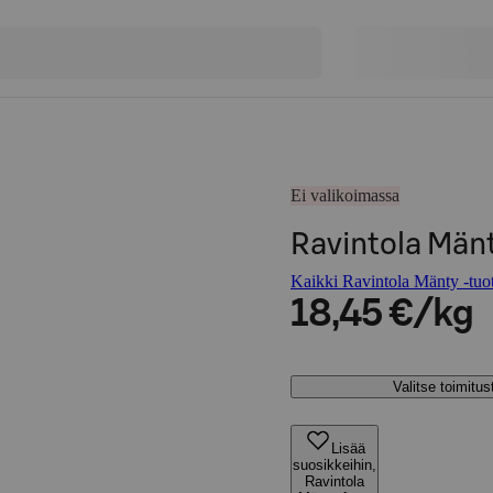
Ei valikoimassa
Ravintola Mänt
Kaikki Ravintola Mänty -tuot
18,45 €/kg
Valitse toimitu
Lisää
suosikkeihin,
Ravintola