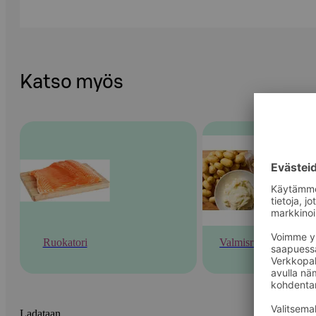
Katso myös
Ruokatori
Valmisruoka
Ladataan...