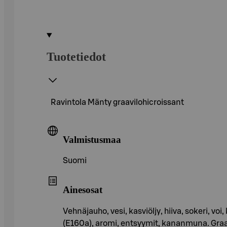
Tuotetiedot
Ravintola Mänty graavilohicroissant
Valmistusmaa
Suomi
Ainesosat
Vehnäjauho, vesi, kasviöljy, hiiva, sokeri, vo
(E160a), aromi, entsyymit, kananmuna. Graav