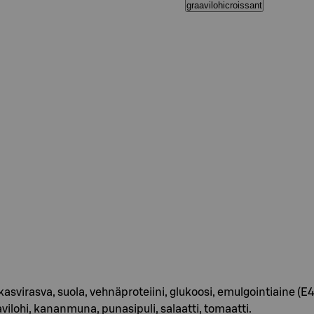
graavilohicroissant
i, kasvirasva, suola, vehnäproteiini, glukoosi, emulgointiaine 
ilohi, kananmuna, punasipuli, salaatti, tomaatti.