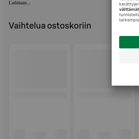
Ladataan...
Vaihtelua ostoskoriin
Ohita listaus