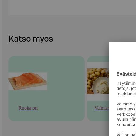
Katso myös
Ruokatori
Valmisruoka