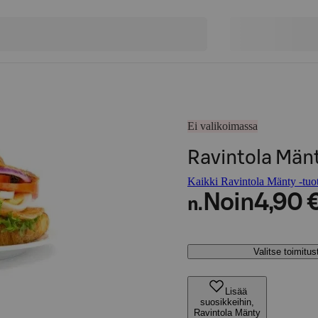
Ei valikoimassa
Ravintola Mänt
Kaikki Ravintola Mänty -tuot
Noin
4,90 
n.
Valitse toimitu
Lisää
suosikkeihin,
Ravintola Mänty