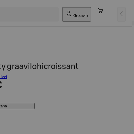
Kirjaudu
y graavilohicroissant
teet
€
stapa