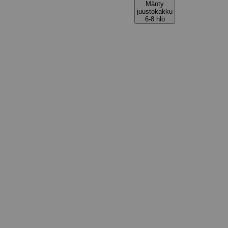
Mänty
juustokakku
6-8 hlö