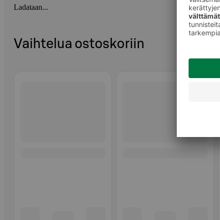
Ladataan...
Vaihtelua ostoskoriin
Ohita listaus