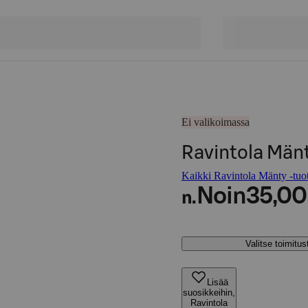
Ei valikoimassa
Ravintola Mänt
Kaikki Ravintola Mänty -tuot
Noin
35,00
n.
Valitse toimitu
Lisää
suosikkeihin,
Ravintola