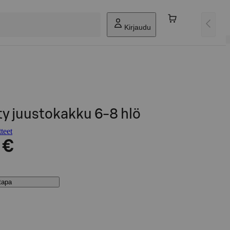
Kirjaudu
y juustokakku 6-8 hlö
teet
 €
stapa