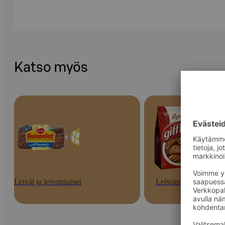
Katso myös
Leivät ja leivonnaiset
Leivonnaiset