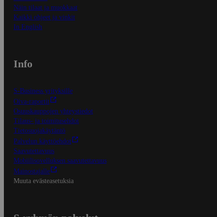
Näin tilaat ja muokkaat
Kaikki ohjeet ja vinkit
In English
Info
S-Business yrityksille
Oiva-raportit
Osuuskauppojen yhteystiedot
Tilaus- ja toimitusehdot
Tietosuojakäytäntö
Palvelun käyttöehdot
Saavutettavuus
Mobiilisovelluksen saavutettavuus
Mainostajalle
Muuta evästeasetuksia