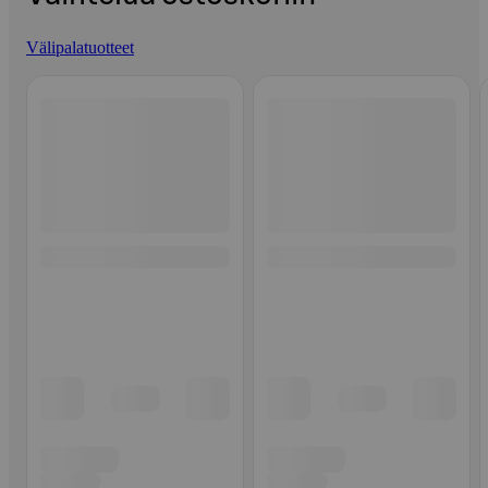
Välipalatuotteet
Ohita listaus