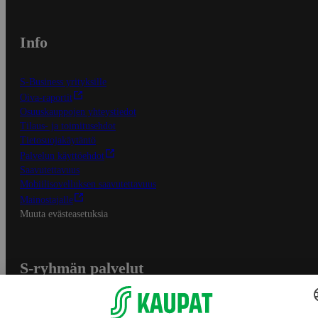
Info
S-Business yrityksille
Oiva-raportit
Osuuskauppojen yhteystiedot
Tilaus- ja toimitusehdot
Tietosuojakäytäntö
Palvelun käyttöehdot
Saavutettavuus
Mobiilisovelluksen saavutettavuus
Mainostajalle
Muuta evästeasetuksia
S-ryhmän palvelut
S-ryhmä