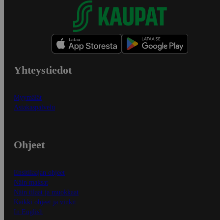
Yhteystiedot
Myymälät
Asiakaspalvelu
Ohjeet
Ensitilaajan ohjeet
Näin maksat
Näin tilaat ja muokkaat
Kaikki ohjeet ja vinkit
In English