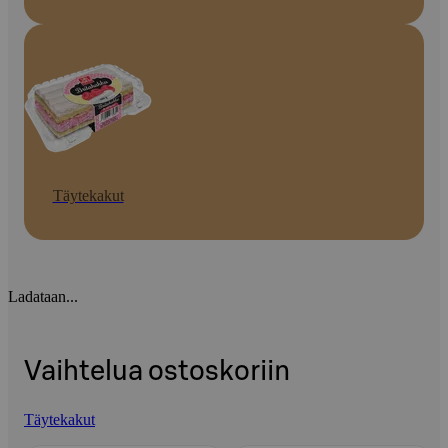
Täytekakut
Ladataan...
Vaihtelua ostoskoriin
Täytekakut
Ohita listaus