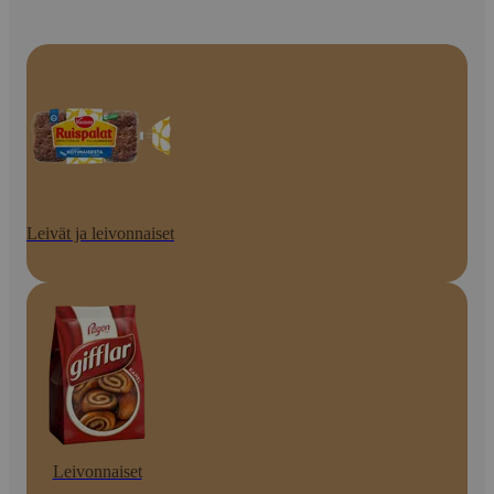
Leivät ja leivonnaiset
Leivonnaiset