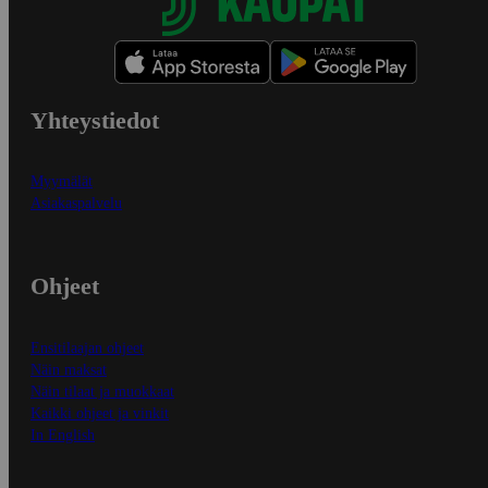
Yhteystiedot
Myymälät
Asiakaspalvelu
Ohjeet
Ensitilaajan ohjeet
Näin maksat
Näin tilaat ja muokkaat
Kaikki ohjeet ja vinkit
In English