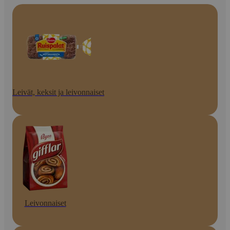
Leivät, keksit ja leivonnaiset
Leivonnaiset