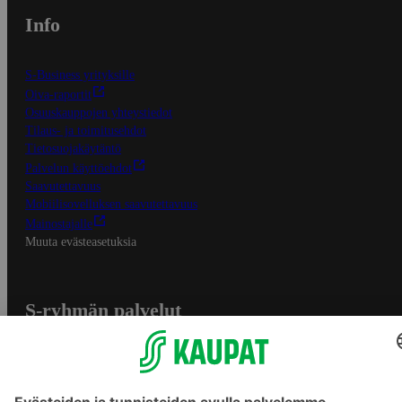
Info
S-Business yrityksille
Oiva-raportit
Osuuskauppojen yhteystiedot
Tilaus- ja toimitusehdot
Tietosuojakäytäntö
Palvelun käyttöehdot
Saavutettavuus
Mobiilisovelluksen saavutettavuus
Mainostajalle
Muuta evästeasetuksia
S-ryhmän palvelut
S-ryhmä
Asiakasomistajuus