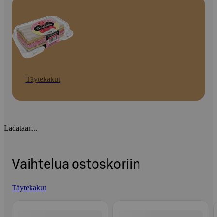
Täytekakut
Ladataan...
Vaihtelua ostoskoriin
Täytekakut
Ohita listaus