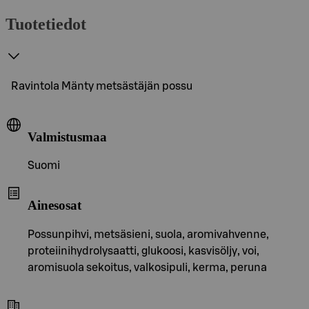
Tuotetiedot
Ravintola Mänty metsästäjän possu
Valmistusmaa
Suomi
Ainesosat
Possunpihvi, metsäsieni, suola, aromivahvenne,
proteiinihydrolysaatti, glukoosi, kasvisöljy, voi,
aromisuola sekoitus, valkosipuli, kerma, peruna