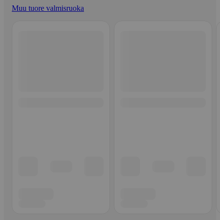
Muu tuore valmisruoka
Ohita listaus