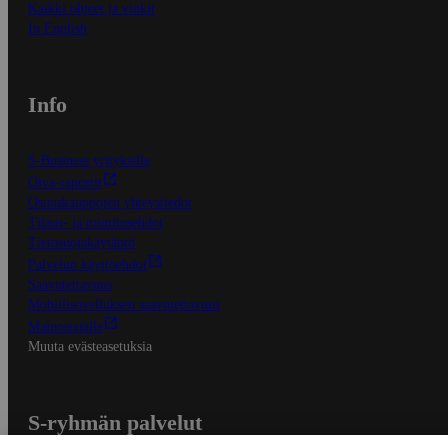
Kaikki ohjeet ja vinkit
In English
Info
S-Business yrityksille
Oiva-raportit
Osuuskauppojen yhteystiedot
Tilaus- ja toimitusehdot
Tietosuojakäytäntö
Palvelun käyttöehdot
Saavutettavuus
Mobiilisovelluksen saavutettavuus
Mainostajalle
Muuta evästeasetuksia
S-ryhmän palvelut