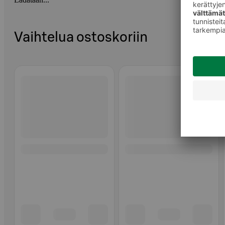
Vaihtelua ostoskoriin
Ohita listaus