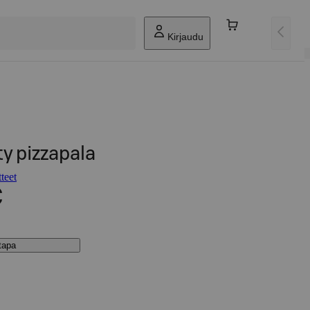
Kirjaudu
y pizzapala
teet
€
stapa