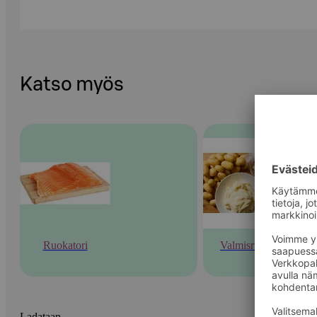
Katso myös
Ruokatori
Valmisruoka
Ladataan...