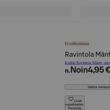
Ei valikoimassa
Ravintola Mänt
Kaikki Ravintola Mänty -tuot
Noin
4,95 
n.
Valitse toimitu
Lisää
suosikkeihin,
Ravintola