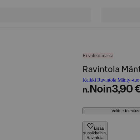
Ei valikoimassa
Ravintola Mänt
Kaikki Ravintola Mänty -tuot
Noin
3,90 
n.
Valitse toimitu
Lisää
suosikkeihin,
Ravintola