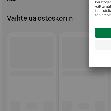
Vaihtelua ostoskoriin
Ohita listaus