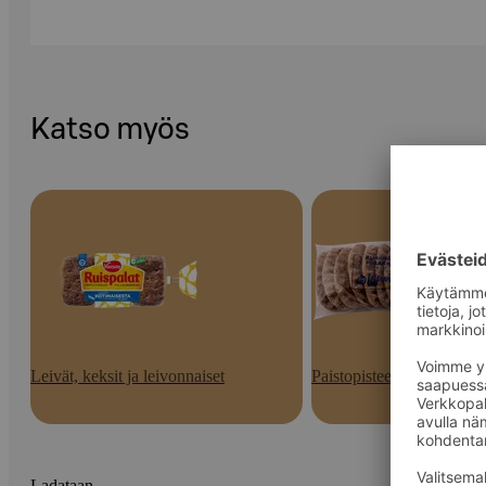
Katso myös
Leivät, keksit ja leivonnaiset
Paistopisteen tuotteet
Ladataan...