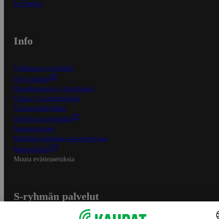
In English
Info
S-Business yrityksille
Oiva-raportit
Osuuskauppojen yhteystiedot
Tilaus- ja toimitusehdot
Tietosuojakäytäntö
Palvelun käyttöehdot
Saavutettavuus
Mobiilisovelluksen saavutettavuus
Mainostajalle
Muuta evästeasetuksia
S-ryhmän palvelut