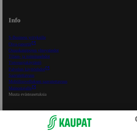
Info
S-Business yrityksille
Oiva-raportit
Osuuskauppojen yhteystiedot
Tilaus- ja toimitusehdot
Tietosuojakäytäntö
Palvelun käyttöehdot
Saavutettavuus
Mobiilisovelluksen saavutettavuus
Mainostajalle
Muuta evästeasetuksia
S-ryhmän palvelut
S-ryhmä