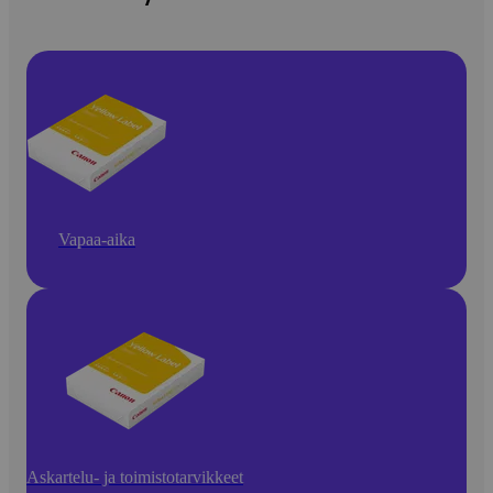
Vapaa-aika
Askartelu- ja toimistotarvikkeet