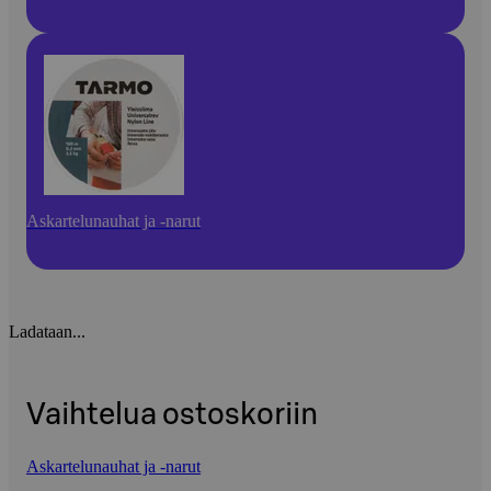
Askartelunauhat ja -narut
Ladataan...
Vaihtelua ostoskoriin
Askartelunauhat ja -narut