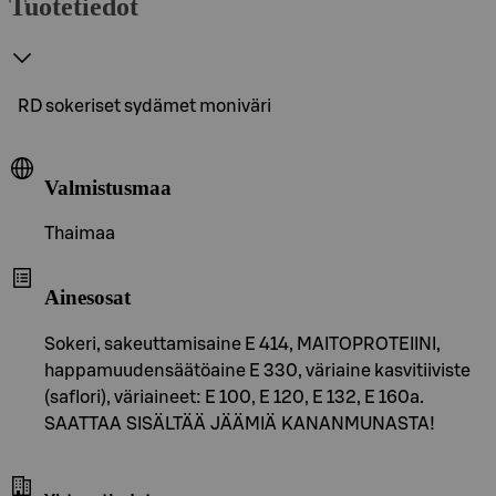
Tuotetiedot
RD sokeriset sydämet moniväri
Valmistusmaa
Thaimaa
Ainesosat
Sokeri, sakeuttamisaine E 414, MAITOPROTEIINI,
happamuudensäätöaine E 330, väriaine kasvitiiviste
(saflori), väriaineet: E 100, E 120, E 132, E 160a.
SAATTAA SISÄLTÄÄ JÄÄMIÄ KANANMUNASTA!