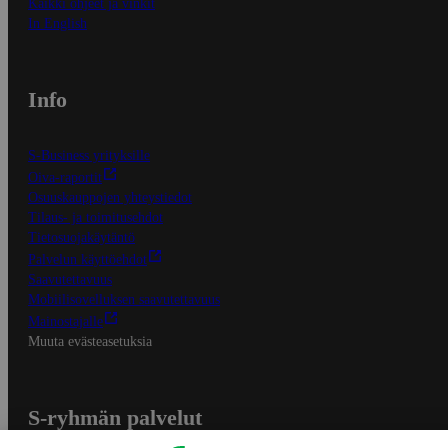
Kaikki ohjeet ja vinkit
In English
Info
S-Business yrityksille
Oiva-raportit
Osuuskauppojen yhteystiedot
Tilaus- ja toimitusehdot
Tietosuojakäytäntö
Palvelun käyttöehdot
Saavutettavuus
Mobiilisovelluksen saavutettavuus
Mainostajalle
Muuta evästeasetuksia
S-ryhmän palvelut