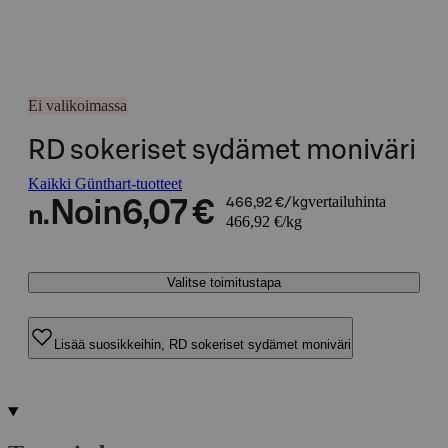
Ei valikoimassa
RD sokeriset sydämet moniväri
Kaikki Günthart-tuotteet
vertailuhinta
Noin
6,07 €
466,92 €/kg
n.
466,92 €/kg
Valitse toimitustapa
Lisää suosikkeihin, RD sokeriset sydämet moniväri