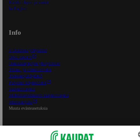
Kaikki ohjeet ja vinkit
In English
Info
S-Business yrityksille
Oiva-raportit
Osuuskauppojen yhteystiedot
Tilaus- ja toimitusehdot
Tietosuojakäytäntö
Palvelun käyttöehdot
Saavutettavuus
Mobiilisovelluksen saavutettavuus
Mainostajalle
Muuta evästeasetuksia
S-ryhmän palvelut