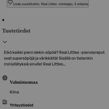
Lisää suosikkeihin, Real Littles -minireppu, 6 erilaista
Tuotetiedot
Eikö kaikki pieni olekin söpöä? Real Littles -pienoisreput
ovat supersöpöjä ja värikkäitä! Sisällä on tietenkin
miniyllätyksiä sinulle! Real Littles…
Valmistusmaa
Kiina
Yhteystiedot