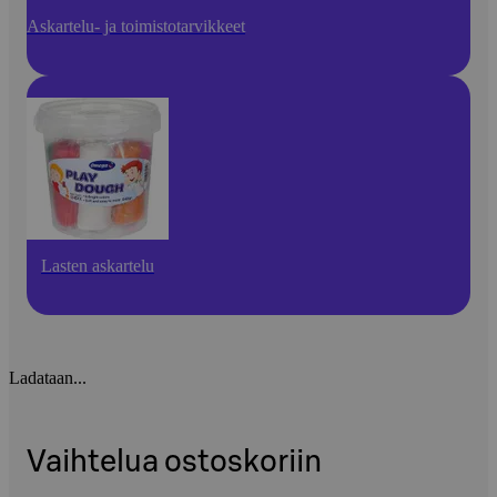
Askartelu- ja toimistotarvikkeet
Lasten askartelu
Ladataan...
Vaihtelua ostoskoriin