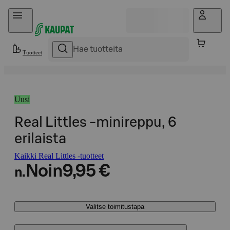
Hyppää sisältöön
Tuotteet
Uusi
Real Littles -minireppu, 6
erilaista
Kaikki Real Littles -tuotteet
Noin
9,95 €
n.
Valitse toimitustapa