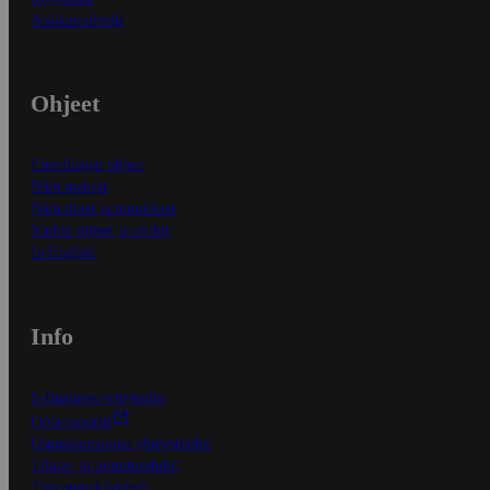
Asiakaspalvelu
Ohjeet
Ensitilaajan ohjeet
Näin maksat
Näin tilaat ja muokkaat
Kaikki ohjeet ja vinkit
In English
Info
S-Business yrityksille
Oiva-raportit
Osuuskauppojen yhteystiedot
Tilaus- ja toimitusehdot
Tietosuojakäytäntö