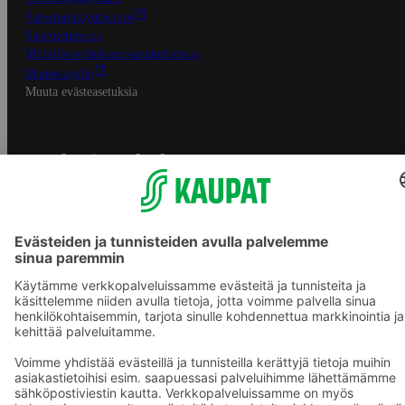
Palvelun käyttöehdot
Saavutettavuus
Mobiilisovelluksen saavutettavuus
Mainostajalle
Muuta evästeasetuksia
S-ryhmän palvelut
S-ryhmä
Asiakasomistajuus
Yhteishyvä Ruoka -sovellus
S-ostoslista -sovellus
Prisma.fi
Sokos.fi
S-Pankki
Yhteishyvä
Sokos Hotels
Raflaamo