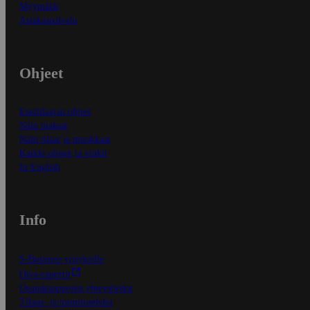
Myymälät
Asiakaspalvelu
Ohjeet
Ensitilaajan ohjeet
Näin maksat
Näin tilaat ja muokkaat
Kaikki ohjeet ja vinkit
In English
Info
S-Business yrityksille
Oiva-raportit
Osuuskauppojen yhteystiedot
Tilaus- ja toimitusehdot