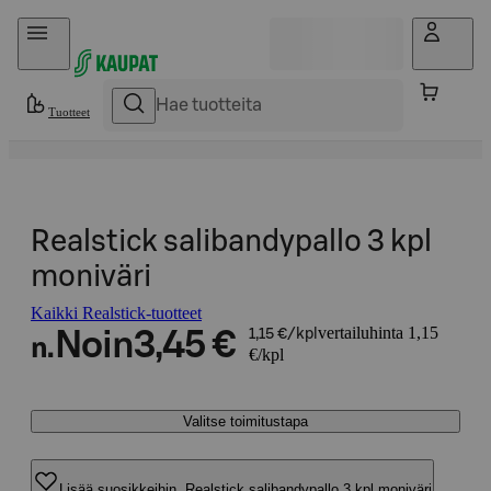
Hyppää sisältöön
Tuotteet
Realstick salibandypallo 3 kpl
moniväri
Kaikki Realstick-tuotteet
vertailuhinta 1,15
Noin
3,45 €
1,15 €/kpl
n.
€/kpl
Valitse toimitustapa
Lisää suosikkeihin, Realstick salibandypallo 3 kpl moniväri