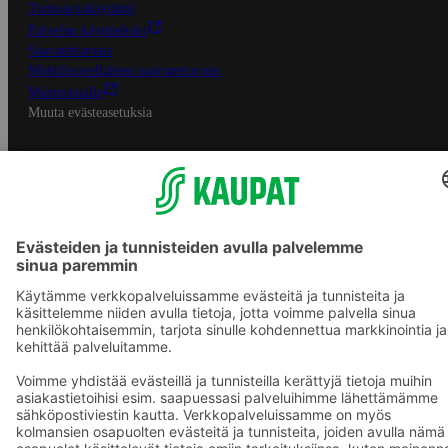
Tietosuojakäytäntö
Palvelun käyttöehdot
Saavutettavuus
Mobiilisovelluksen saavutettavuus
Mainostajalle
Muuta evästeasetuksia
S-ryhmän palvelut
S-ryhmä
Asiakasomistajuus
Yhteishyvä Ruoka -sovellus
S-ostoslista -sovellus
Prisma.fi
Sokos.fi
S-Pankki
Yhteishyvä
Sokos Hotels
Raflaamo