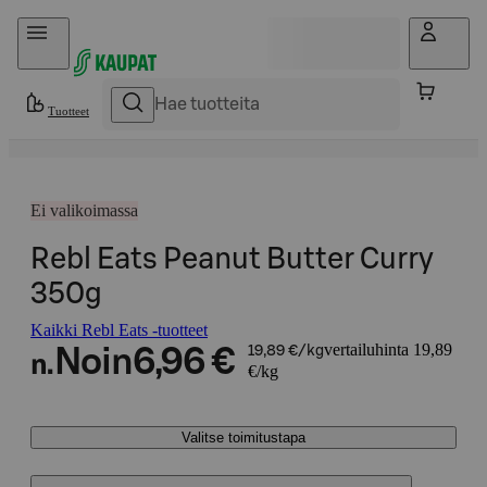
Hyppää sisältöön
Tuotteet
Ei valikoimassa
Rebl Eats Peanut Butter Curry
350g
Kaikki Rebl Eats -tuotteet
vertailuhinta 19,89
Noin
6,96 €
19,89 €/kg
n.
€/kg
Valitse toimitustapa