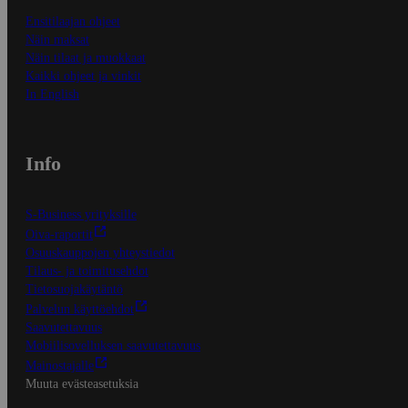
Ensitilaajan ohjeet
Näin maksat
Näin tilaat ja muokkaat
Kaikki ohjeet ja vinkit
In English
Info
S-Business yrityksille
Oiva-raportit
Osuuskauppojen yhteystiedot
Tilaus- ja toimitusehdot
Tietosuojakäytäntö
Palvelun käyttöehdot
Saavutettavuus
Mobiilisovelluksen saavutettavuus
Mainostajalle
Muuta evästeasetuksia