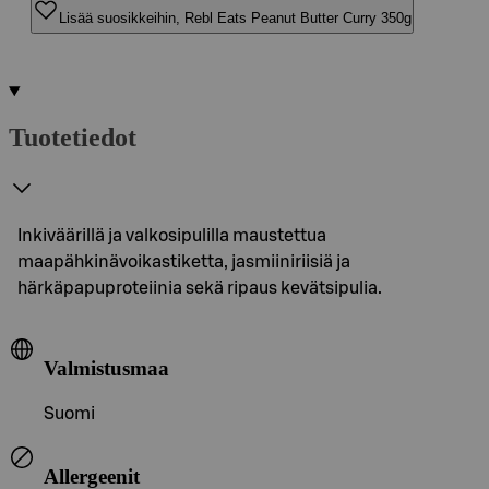
Lisää suosikkeihin, Rebl Eats Peanut Butter Curry 350g
Tuotetiedot
Inkiväärillä ja valkosipulilla maustettua
maapähkinävoikastiketta, jasmiiniriisiä ja
härkäpapuproteiinia sekä ripaus kevätsipulia.
Valmistusmaa
Suomi
Allergeenit