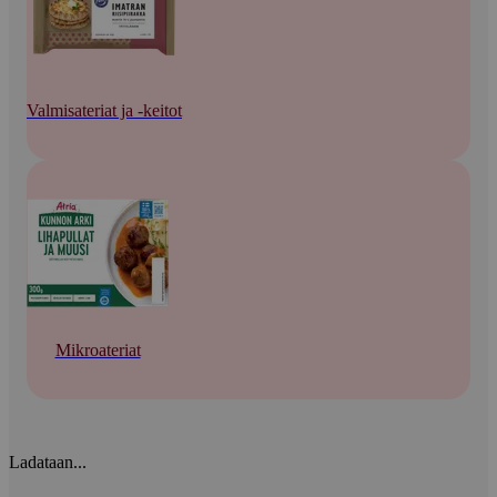
Valmisateriat ja -keitot
Mikroateriat
Ladataan...