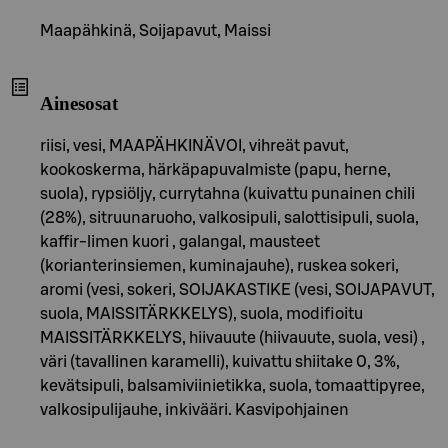
Maapähkinä, Soijapavut, Maissi
Ainesosat
riisi, vesi, MAAPÄHKINÄVOI, vihreät pavut,
kookoskerma, härkäpapuvalmiste (papu, herne,
suola), rypsiöljy, currytahna (kuivattu punainen chili
(28%), sitruunaruoho, valkosipuli, salottisipuli, suola,
kaffir-limen kuori , galangal, mausteet
(korianterinsiemen, kuminajauhe), ruskea sokeri,
aromi (vesi, sokeri, SOIJAKASTIKE (vesi, SOIJAPAVUT,
suola, MAISSITÄRKKELYS), suola, modifioitu
MAISSITÄRKKELYS, hiivauute (hiivauute, suola, vesi) ,
väri (tavallinen karamelli), kuivattu shiitake 0, 3%,
kevätsipuli, balsamiviinietikka, suola, tomaattipyree,
valkosipulijauhe, inkivääri. Kasvipohjainen