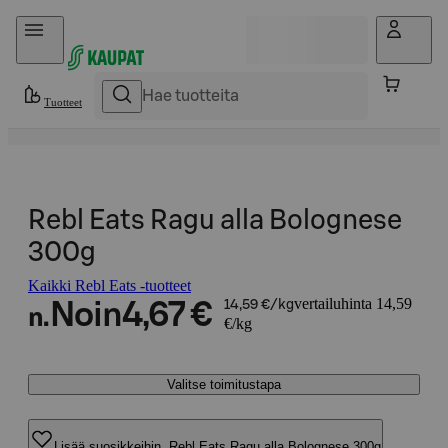
Hyppää sisältöön
Tuotteet
Rebl Eats Ragu alla Bolognese
300g
Kaikki Rebl Eats -tuotteet
vertailuhinta 14,59
Noin
4,67 €
14,59 €/kg
n.
€/kg
Valitse toimitustapa
Lisää suosikkeihin, Rebl Eats Ragu alla Bolognese 300g