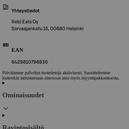
Yhteystiedot
Rebl Eats Oy
Sorvaajankatu 15, 00880 Helsinki
EAN
6429810796936
Päivitämme palvelun tuotetietoja aktiivisesti. Suosittelemme
kuitenkin tarkistamaan ainesosat aina myös myyntipakkauksesta.
Ominaisuudet
Ravintosisältö