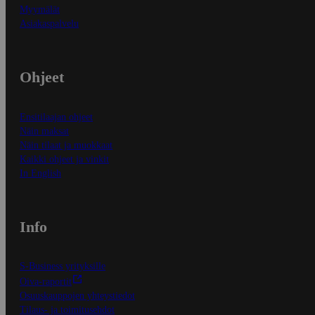
Myymälät
Asiakaspalvelu
Ohjeet
Ensitilaajan ohjeet
Näin maksat
Näin tilaat ja muokkaat
Kaikki ohjeet ja vinkit
In English
Info
S-Business yrityksille
Oiva-raportit
Osuuskauppojen yhteystiedot
Tilaus- ja toimitusehdot