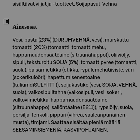
sisältävät viljat ja -tuotteet, Soijapavut, Vehnä
Ainesosat
Vesi, pasta (23%) (DURUMVEHNÄ, vesi), murskattu
tomaatti (20%) (tomaatti, tomaattimehu,
happamuudensäätöaine (sitruunahappo)), oliiviöljy,
sipuli, teksturoitu SOIJA (5%), tomaattipyree (tomaatti,
suola), balsamietikka (etikka, rypälemehutiiviste, väri
(sokerikulööri), hapettumisenestoaine
(kaliumdiSULFIITTI)), soijakastike (vesi, SOIJA, VEHNÄ,
suola), valkosipulitahna (valkosipuli, vesi, sokeri,
valkoviinietikka, happamuudensäätöaine
(sitruunahappo), säilöntäaine (E211)), rypsiöljy, suola,
persilja, fenkoli, pippuri (vihreä, vaaleanpunainen,
musta), timjami. Saattaa sisältää pieniä määriä
SEESAMINSIEMENIÄ. KASVIPOHJAINEN.