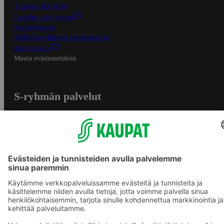
Tietosuojakäytäntö
Palvelun käyttöehdot
Saavutettavuus
Mobiilisovelluksen saavutettavuus
Mainostajalle
Muuta evästeasetuksia
S-ryhmän palvelut
S-ryhmä
Asiakasomistajuus
Yhteishyvä Ruoka -sovellus
S-ostoslista -sovellus
Prisma.fi
Sokos.fi
S-Pankki
Yhteishyvä
Sokos Hotels