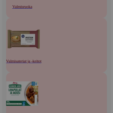
Valmisruoka
Valmisateriat ja -keitot