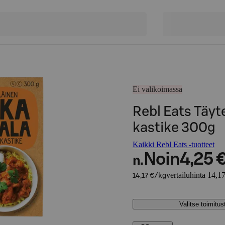
Ei valikoimassa
Rebl Eats Täyt
kastike 300g
Kaikki Rebl Eats -tuotteet
Noin
4,25 
n.
vertailuhinta 14,1
14,17 €/kg
Valitse toimitu