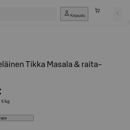
Kirjaudu
eläinen Tikka Masala & raita-
€
7 €/kg
stapa