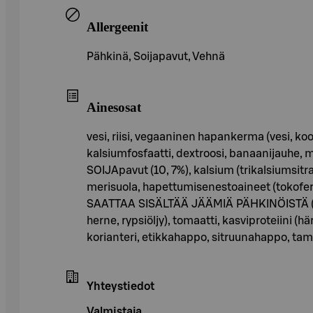
Allergeenit
Pähkinä, Soijapavut, Vehnä
Ainesosat
vesi, riisi, vegaaninen hapankerma (vesi, k
kalsiumfosfaatti, dextroosi, banaanijauhe, ma
SOIJApavut (10, 7%), kalsium (trikalsiumsitr
merisuola, hapettumisenestoaineet (tokoferol
SAATTAA SISÄLTÄÄ JÄÄMIÄ PÄHKINÖISTÄ (e
herne, rypsiöljy), tomaatti, kasviproteiini (
korianteri, etikkahappo, sitruunahappo, tamari
Yhteystiedot
Valmistaja