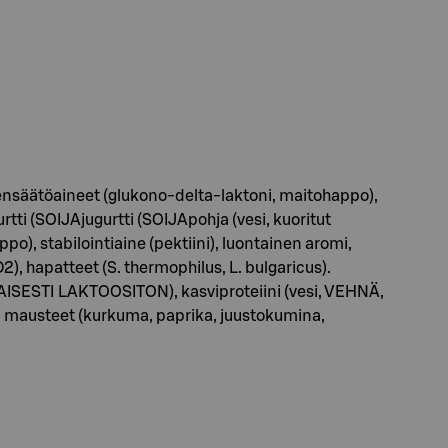
densäätöaineet (glukono-delta-laktoni, maitohappo),
rtti (SOIJAjugurtti (SOIJApohja (vesi, kuoritut
o), stabilointiaine (pektiini), luontainen aromi,
), hapatteet (S. thermophilus, L. bulgaricus).
STI LAKTOOSITON), kasviproteiini (vesi, VEHNÄ,
mi), mausteet (kurkuma, paprika, juustokumina,