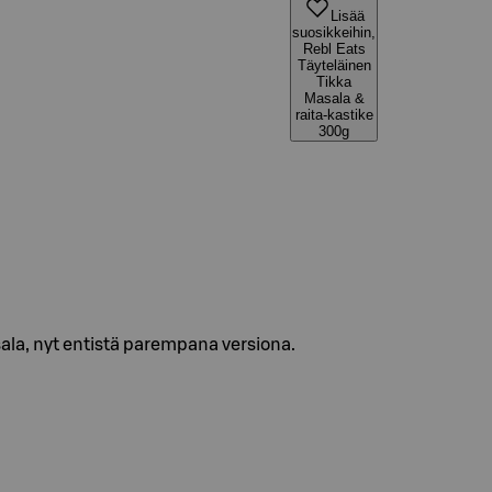
Lisää
suosikkeihin,
Rebl Eats
Täyteläinen
Tikka
Masala &
raita-kastike
300g
sala, nyt entistä parempana versiona.