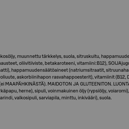
ookosöljy, muunnettu tärkkelys, suola, sitruskuitu, happamuu
usteet, oliivitiiviste, betakaroteeni, vitamiini:B12), SOIJAjugu
aatti), happamuudensäätöaineet (natriumsitraatit, sitruunahapp
iuute, askorbiinihapon rasvahappoesterit), vitamiinit (B12, D2
i MAAPÄHKINÄSTÄ). MAIDOTON JA GLUTEENITON. LUONTAISE
härkäpapu, herne), sipuli, voinmakuinen öljy (rypsiöljy, voiaro
ndi, valkosipuli, sarviapila, minttu, inkivääri), suola.