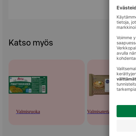
Katso myös
Valmisruoka
Valmisateriat ja -keitot