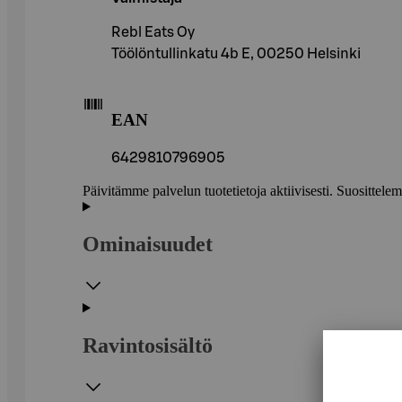
Rebl Eats Oy
Töölöntullinkatu 4b E, 00250 Helsinki
EAN
6429810796905
Päivitämme palvelun tuotetietoja aktiivisesti. Suositte
Ominaisuudet
Ravintosisältö