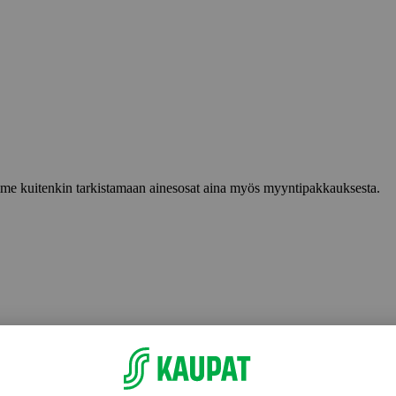
lemme kuitenkin tarkistamaan ainesosat aina myös myyntipakkauksesta.