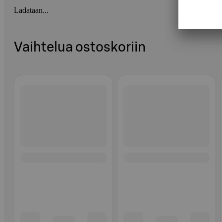
Ladataan...
Vaihtelua ostoskoriin
Ohita listaus