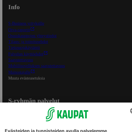
Info
S-Business yrityksille
Oiva-raportit
Osuuskauppojen yhteystiedot
Tilaus- ja toimitusehdot
Tietosuojakäytäntö
Palvelun käyttöehdot
Saavutettavuus
Mobiilisovelluksen saavutettavuus
Mainostajalle
Muuta evästeasetuksia
S-ryhmän palvelut
S-ryhmä
Asiakasomistajuus
Yhteishyvä Ruoka -sovellus