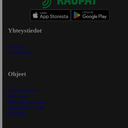
Yhteystiedot
Myymälät
Asiakaspalvelu
Ohjeet
Ensitilaajan ohjeet
Näin maksat
Näin tilaat ja muokkaat
Kaikki ohjeet ja vinkit
In English