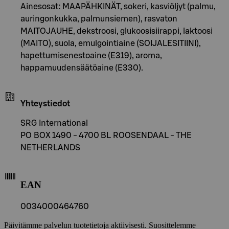
Ainesosat: MAAPÄHKINÄT, sokeri, kasviöljyt (palmu,
auringonkukka, palmunsiemen), rasvaton
MAITOJAUHE, dekstroosi, glukoosisiirappi, laktoosi
(MAITO), suola, emulgointiaine (SOIJALESITIINI),
hapettumisenestoaine (E319), aroma,
happamuudensäätöaine (E330).
Yhteystiedot
SRG International
PO BOX 1490 - 4700 BL ROOSENDAAL - THE
NETHERLANDS
EAN
0034000464760
Päivitämme palvelun tuotetietoja aktiivisesti. Suosittelemme