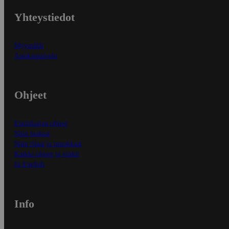
Yhteystiedot
Myymälät
Asiakaspalvelu
Ohjeet
Ensitilaajan ohjeet
Näin maksat
Näin tilaat ja muokkaat
Kaikki ohjeet ja vinkit
In English
Info