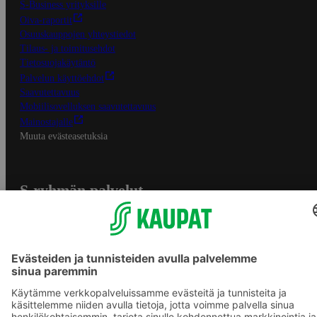
S-Business yrityksille
Oiva-raportit
Osuuskauppojen yhteystiedot
Tilaus- ja toimitusehdot
Tietosuojakäytäntö
Palvelun käyttöehdot
Saavutettavuus
Mobiilisovelluksen saavutettavuus
Mainostajalle
Muuta evästeasetuksia
S-ryhmän palvelut
S-ryhmä
Asiakasomistajuus
Yhteishyvä Ruoka -sovellus
S-ostoslista -sovellus
Prisma.fi
Sokos.fi