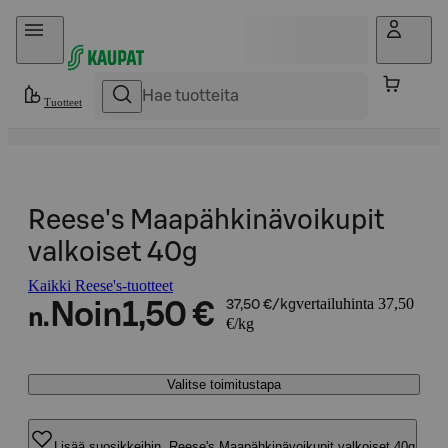
Hyppää sisältöön
Tuotteet
Reese's Maapähkinävoikupit
valkoiset 40g
Kaikki Reese's-tuotteet
vertailuhinta 37,50
Noin
1,50 €
37,50 €/kg
n.
€/kg
Valitse toimitustapa
Lisää suosikkeihin, Reese's Maapähkinävoikupit valkoiset 40g