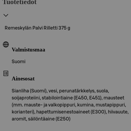
Tuotetiedot
Remeskylän Palvi Rilletti 375 g
Valmistusmaa
Suomi
Ainesosat
Sianliha (Suomi), vesi, perunatärkkelys, suola,
soijaproteiini, stabilointiaine (E450, E451), mausteet
(mm. mauste- ja valkopippuri, kumina, mustapippuri,
korianteri), hapettumisenestoaineet (E300), hiivauute,
aromit, säilöntäaine (E250)