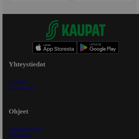
Yhteystiedot
Myymälät
Asiakaspalvelu
Ohjeet
Ensitilaajan ohjeet
Näin maksat