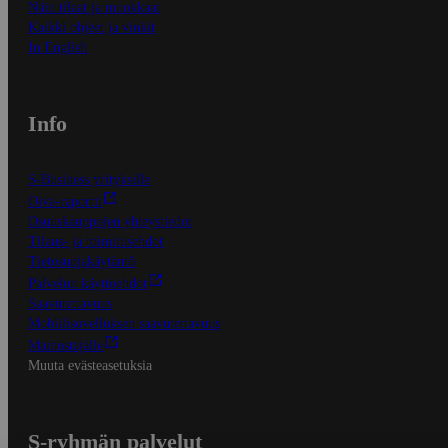
Näin tilaat ja muokkaat
Kaikki ohjeet ja vinkit
In English
Info
S-Business yrityksille
Oiva-raportit
Osuuskauppojen yhteystiedot
Tilaus- ja toimitusehdot
Tietosuojakäytäntö
Palvelun käyttöehdot
Saavutettavuus
Mobiilisovelluksen saavutettavuus
Mainostajalle
Muuta evästeasetuksia
S-ryhmän palvelut