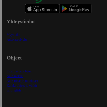
Yhteystiedot
Myymälät
Asiakaspalvelu
Ohjeet
Ensitilaajan ohjeet
Näin maksat
Näin tilaat ja muokkaat
Kaikki ohjeet ja vinkit
In English