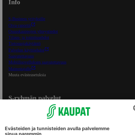
Info
S-Business yrityksille
Oiva-raportit
Osuuskauppojen yhteystiedot
Tilaus- ja toimitusehdot
Tietosuojakäytäntö
Palvelun käyttöehdot
Saavutettavuus
Mobiilisovelluksen saavutettavuus
Mainostajalle
Muuta evästeasetuksia
S-ryhmän palvelut
S-ryhmä
Asiakasomistajuus
Yhteishyvä Ruoka -sovellus