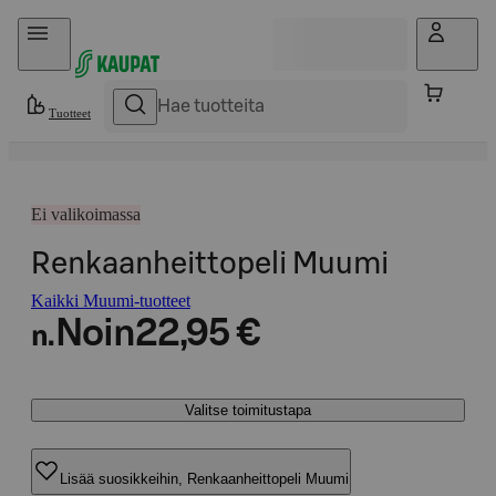
Hyppää sisältöön
Tuotteet
Ei valikoimassa
Renkaanheittopeli Muumi
Kaikki Muumi-tuotteet
Noin
22,95 €
n.
Valitse toimitustapa
Lisää suosikkeihin, Renkaanheittopeli Muumi