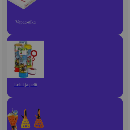
Vapaa-aika
Lelut ja pelit