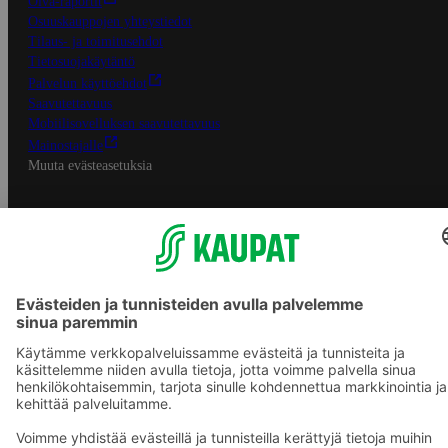
Oiva-raportit
Osuuskauppojen yhteystiedot
Tilaus- ja toimitusehdot
Tietosuojakäytäntö
Palvelun käyttöehdot
Saavutettavuus
Mobiilisovelluksen saavutettavuus
Mainostajalle
Muuta evästeasetuksia
S-ryhmän palvelut
S-ryhmä
Asiakasomistajuus
Yhteishyvä Ruoka -sovellus
S-ostoslista -sovellus
Prisma.fi
Sokos.fi
S-Pankki