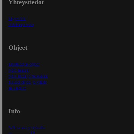
Yhteystiedot
Myymälät
Asiakaspalvelu
Ohjeet
Ensitilaajan ohjeet
Näin maksat
Näin tilaat ja muokkaat
Kaikki ohjeet ja vinkit
In English
Info
S-Business yrityksille