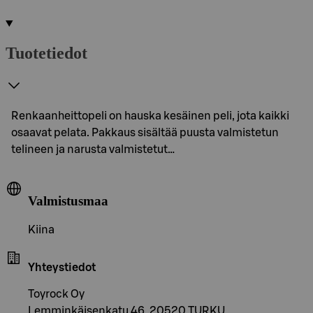
Tuotetiedot
Renkaanheittopeli on hauska kesäinen peli, jota kaikki
osaavat pelata. Pakkaus sisältää puusta valmistetun
telineen ja narusta valmistetut…
Valmistusmaa
Kiina
Yhteystiedot
Toyrock Oy
Lemminkäisenkatu 46, 20520 TURKU