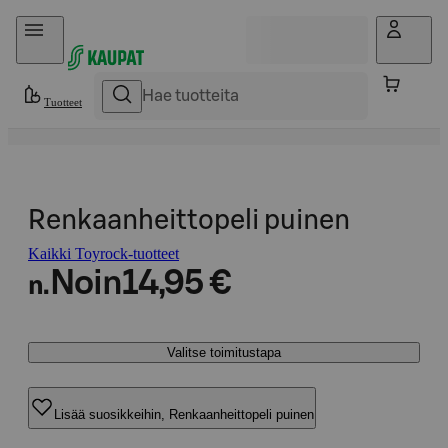
Hyppää sisältöön
Tuotteet
Renkaanheittopeli puinen
Kaikki Toyrock-tuotteet
Noin
14,95 €
n.
Valitse toimitustapa
Lisää suosikkeihin, Renkaanheittopeli puinen