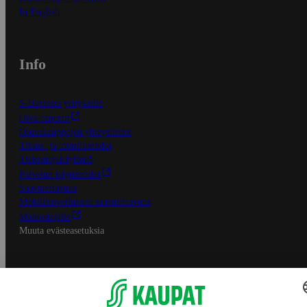
In English
Info
S-Business yrityksille
Oiva-raportit
Osuuskauppojen yhteystiedot
Tilaus- ja toimitusehdot
Tietosuojakäytäntö
Palvelun käyttöehdot
Saavutettavuus
Mobiilisovelluksen saavutettavuus
Mainostajalle
Muuta evästeasetuksia
S-ryhmän palvelut