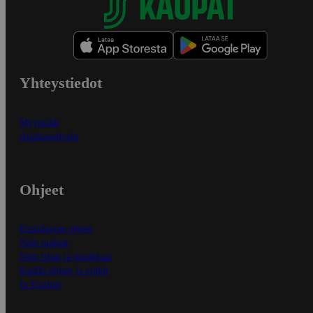
Yhteystiedot
Myymälät
Asiakaspalvelu
Ohjeet
Ensitilaajan ohjeet
Näin maksat
Näin tilaat ja muokkaat
Kaikki ohjeet ja vinkit
In English