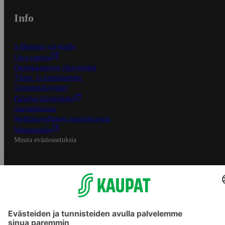
Info
S-Business yrityksille
Oiva-raportit
Osuuskauppojen yhteystiedot
Tilaus- ja toimitusehdot
Tietosuojakäytäntö
Palvelun käyttöehdot
Saavutettavuus
Mobiilisovelluksen saavutettavuus
Mainostajalle
Muuta evästeasetuksia
S-ryhmän palvelut
S-ryhmä
Asiakasomistajuus