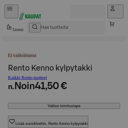
Hyppää sisältöön
Tuotteet
Ei valikoimassa
Rento Kenno kylpytakki
Kaikki Rento-tuotteet
Noin
41,50 €
n.
Valitse toimitustapa
Lisää suosikkeihin, Rento Kenno kylpytakki