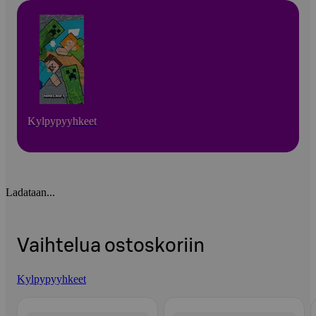
Kylpypyyhkeet
Ladataan...
Vaihtelua ostoskoriin
Kylpypyyhkeet
Ohita listaus