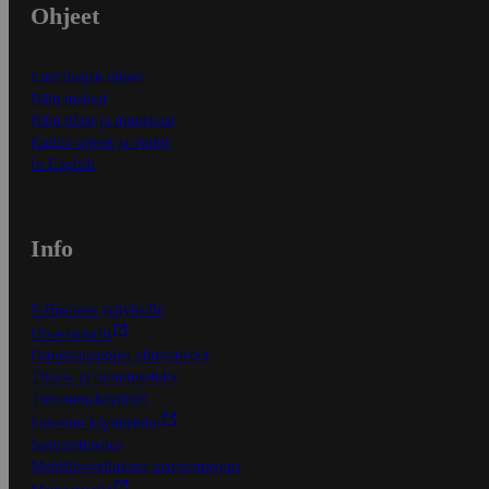
Ohjeet
Ensitilaajan ohjeet
Näin maksat
Näin tilaat ja muokkaat
Kaikki ohjeet ja vinkit
In English
Info
S-Business yrityksille
Oiva-raportit
Osuuskauppojen yhteystiedot
Tilaus- ja toimitusehdot
Tietosuojakäytäntö
Palvelun käyttöehdot
Saavutettavuus
Mobiilisovelluksen saavutettavuus