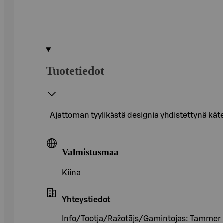
Tuotetiedot
Ajattoman tyylikästä designia yhdistettynä kä
Valmistusmaa
Kiina
Yhteystiedot
Info/Tootja/Ražotājs/Gamintojas: Tammer 