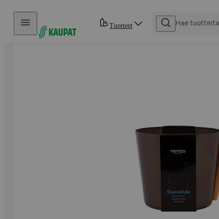
Hyppää sisältöön
Tuotteet