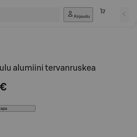
Kirjaudu
lu alumiini tervanruskea
 €
stapa