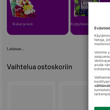
Kukat ja koti
Kylpyhuone ja sauna
Ladataan...
Vaihtelua ostoskoriin
Ohita listaus