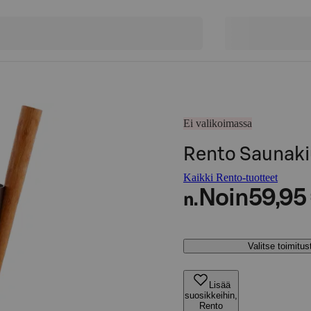
Ei valikoimassa
Rento Saunakiu
Kaikki Rento-tuotteet
Noin
59,95
n.
Valitse toimitu
Lisää
suosikkeihin,
Rento