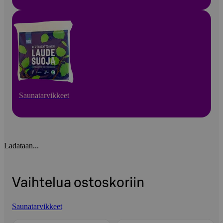
Saunatarvikkeet
Ladataan...
Vaihtelua ostoskoriin
Saunatarvikkeet
Ohita listaus