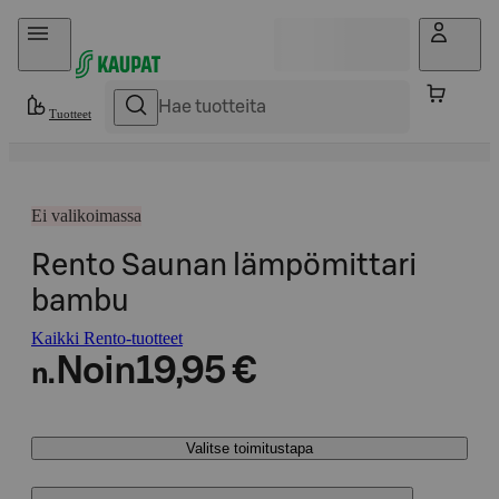
Hyppää sisältöön
Tuotteet
Ei valikoimassa
Rento Saunan lämpömittari
bambu
Kaikki Rento-tuotteet
Noin
19,95 €
n.
Valitse toimitustapa