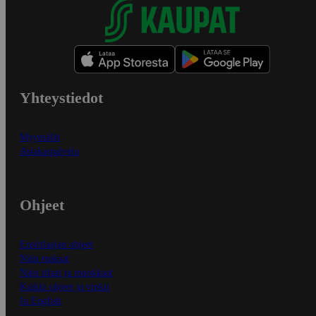
Yhteystiedot
Myymälät
Asiakaspalvelu
Ohjeet
Ensitilaajan ohjeet
Näin maksat
Näin tilaat ja muokkaat
Kaikki ohjeet ja vinkit
In English