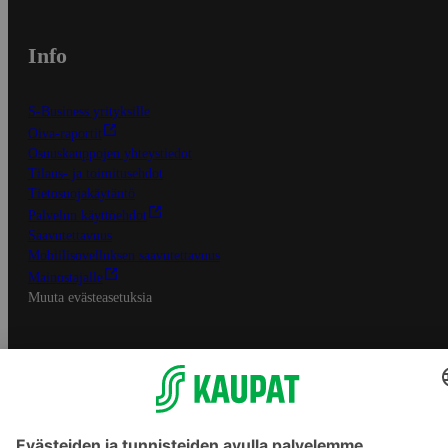
Info
S-Business yrityksille
Oiva-raportit
Osuuskauppojen yhteystiedot
Tilaus- ja toimitusehdot
Tietosuojakäytäntö
Palvelun käyttöehdot
Saavutettavuus
Mobiilisovelluksen saavutettavuus
Mainostajalle
Muuta evästeasetuksia
S-ryhmän palvelut
S-ryhmä