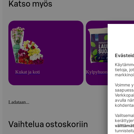
Katso myös
Kukat ja koti
Kylpyhuone ja sauna
Ladataan...
Vaihtelua ostoskoriin