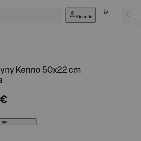
Kirjaudu
yyny Kenno 50x22 cm
a
 €
stapa