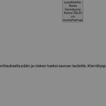
suosikkeihin,
Rento
Saunatyyny
Kenno 50x22
cm
musta/harmaa
tauksella pään ja niskan tueksi saunan lauteille. Kierrätyspu