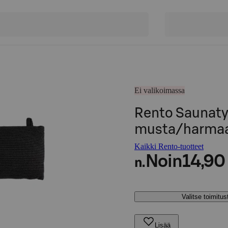
Ei valikoimassa
Rento Saunat
musta/harma
Kaikki Rento-tuotteet
Noin
14,90
n.
Valitse toimitu
Lisää