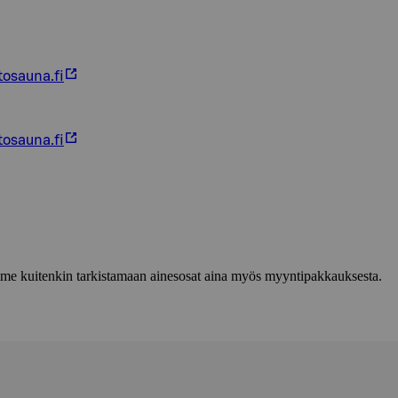
osauna.fi
osauna.fi
lemme kuitenkin tarkistamaan ainesosat aina myös myyntipakkauksesta.