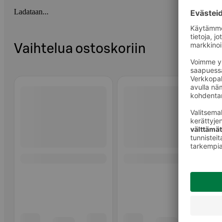
Ladataan...
Vaihtelua ostoskoriin
Ohita listaus