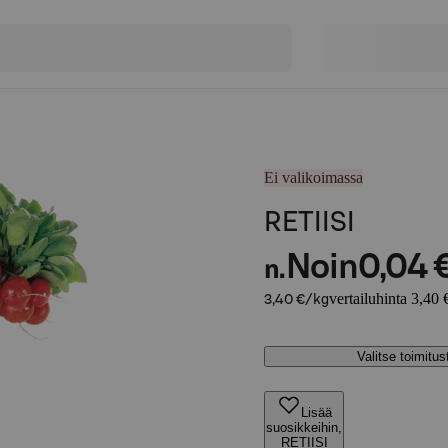
Ei valikoimassa
RETIISI
Noin
0,04 
n.
vertailuhinta 3,40 
3,40 €/kg
Valitse toimitu
Lisää
suosikkeihin,
RETIISI