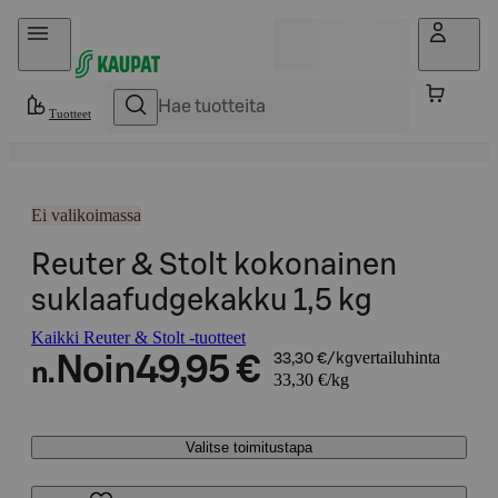
Hyppää sisältöön
Tuotteet
Ei valikoimassa
Reuter & Stolt kokonainen
suklaafudgekakku 1,5 kg
Kaikki Reuter & Stolt -tuotteet
vertailuhinta
Noin
49,95 €
33,30 €/kg
n.
33,30 €/kg
Valitse toimitustapa