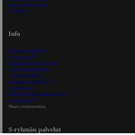
Kaikki ohjeet ja vinkit
In English
Info
S-Business yrityksille
Oiva-raportit
Osuuskauppojen yhteystiedot
Tilaus- ja toimitusehdot
Tietosuojakäytäntö
Palvelun käyttöehdot
Saavutettavuus
Mobiilisovelluksen saavutettavuus
Mainostajalle
Muuta evästeasetuksia
S-ryhmän palvelut