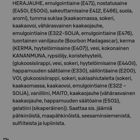
HERAJAUHE, emulgointiaine (E471), nostatusaine
(E450i, E500ii), sakeuttamisaine E412, E466), suola,
aromi), tumma suklaa (kaakaomassa, sokeri,
kaakaovoi, vähärasvainen kaakaojauhe,
emulgointiaine (E322-SOIJA, emulgointiaine (E476),
luontainen vaniljauute (Bourbon Madagascar), kerma
(KERMA, hyytelöimisaine (E407)), vesi, kokonainen
KANANMUNA, rypsiöljy, koristehyytelö,
(glukoosisiirappi, vesi, sokeri, hyytelöimisaine (E440ii),
happamuuden säätöaine (E330), säilöntäaine (E200),
VOI, glukoosisiirappi, sokeri, suklaahiutaleita (sokeri,
kaakaomassa, kaakaovoi, emulgointiaine (E322 –
SOIJA), vanilliini, MAITO, kaakaojauhe (vähärasvainen
kaakaojauhe, happamuuden säätöaine (E501i),
gelatiini (sikaperäinen)). Saattaa sis. jäämiä
pähkinöistä, maapähkinöistä, seesaminsiemenistä,
sulfiiteista ja lupiinista.